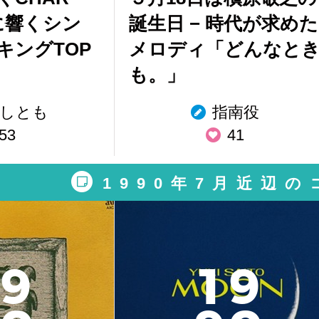
心に響くシン
誕生日 − 時代が求めた
キングTOP
メロディ「どんなと
も。」
しとも
指南役
53
41
1990年7月近辺
9
1
9