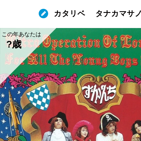
カタリベ
タナカマサ
この年あなたは
?歳