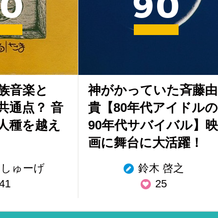
0
9
0
族音楽と
神がかっていた斉藤由
共通点？ 音
貴【80年代アイドルの
人種を越え
90年代サバイバル】映
画に舞台に大活躍！
しゅーげ
鈴木 啓之
41
25