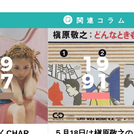
関連コラム
9
1
9
7
9
1
くCHAR
５月18日は槇原敬之の