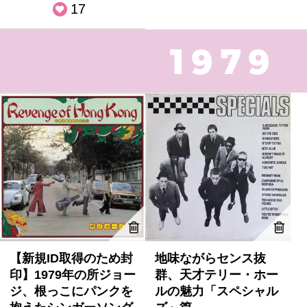
17
【新規ID取得のため封
地味ながらセンス抜
印】1979年の所ジョー
群、天才テリー・ホー
ジ、根っこにパンクを
ルの魅力「スペシャル