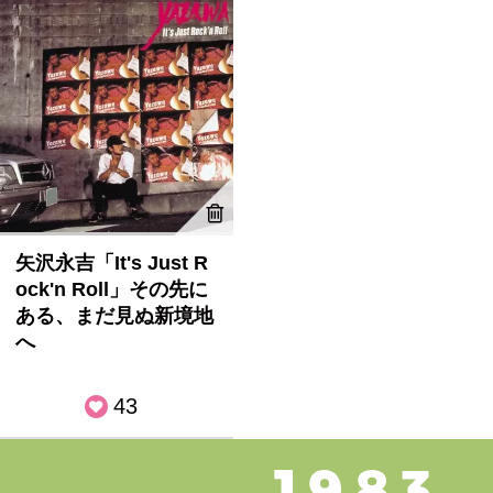
矢沢永吉「It's Just R
ock'n Roll」その先に
ある、まだ見ぬ新境地
へ
43