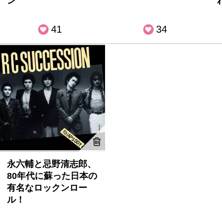
ン
41
34
永六輔と忌野清志郎、
80年代に蘇った日本の
有名なロックンロー
ル！