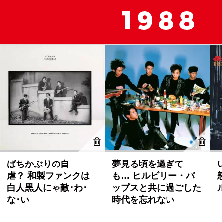
ばちかぶりの自
夢見る頃を過ぎて
虐？ 和製ファンクは
も… ヒルビリー・バ
白人黒人にゃ敵･わ･
ップスと共に過ごした
な･い
時代を忘れない