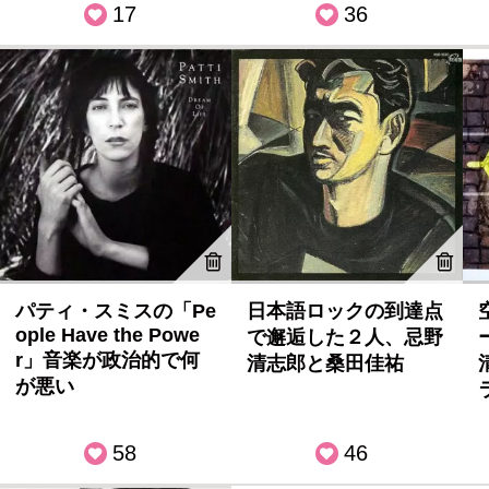
17
36
パティ・スミスの「Pe
日本語ロックの到達点
ople Have the Powe
で邂逅した２人、忌野
r」音楽が政治的で何
清志郎と桑田佳祐
が悪い
58
46