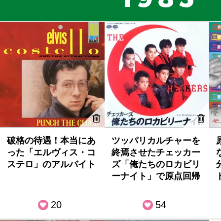
破格の待遇！本当にあ
ツッパリカルチャーを
った「エルヴィス・コ
終焉させたチェッカー
ステロ」のアルバイト
ズ「俺たちのロカビリ
ーナイト」で原点回帰
20
54