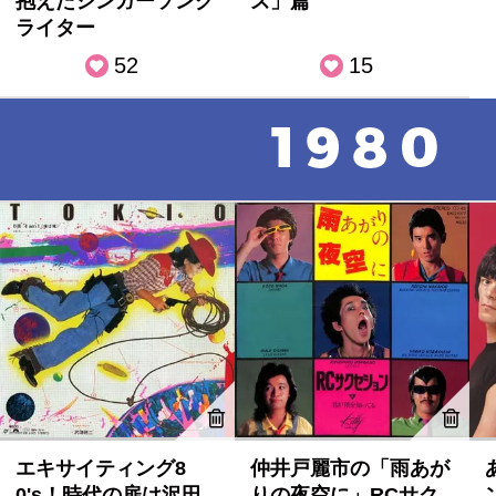
抱えたシンガーソング
ズ」篇
ライター
52
15
エキサイティング8
仲井戸麗市の「雨あが
0's！時代の扉は沢田
りの夜空に」RCサク