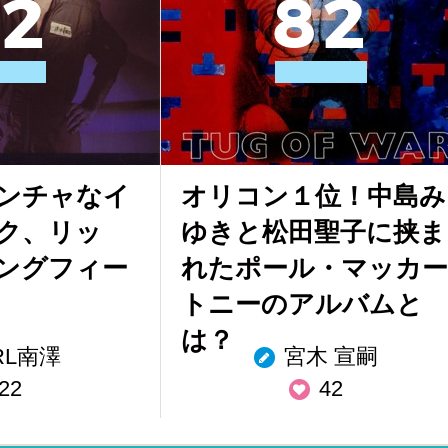
2
8
2
ンチャなイ
オリコン１位！中島み
ク、リッ
ゆきと松田聖子に挟ま
ングフィー
れたポール・マッカー
トニーのアルバムと
は？
RL南澤
宮木 宣嗣
22
42