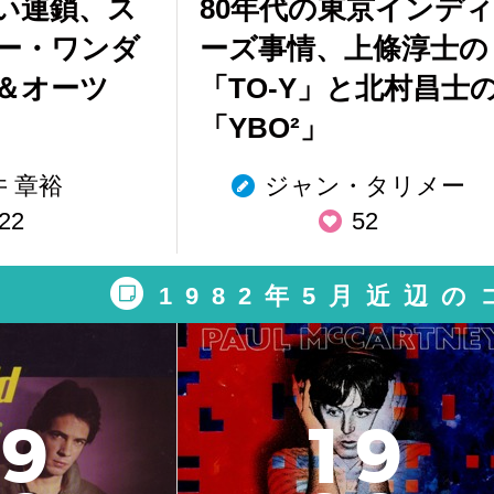
い連鎖、ス
80年代の東京インディ
ー・ワンダ
ーズ事情、上條淳士の
＆オーツ
「TO-Y」と北村昌士
「YBO²」
井 章裕
ジャン・タリメー
22
52
1982年5月近辺
9
1
9