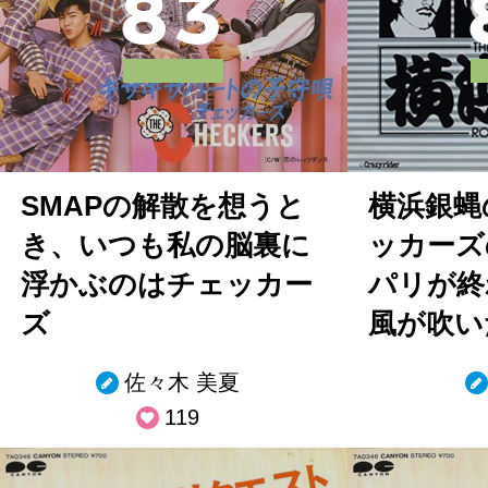
8
3
SMAPの解散を想うと
横浜銀蝿
き、いつも私の脳裏に
ッカーズ
浮かぶのはチェッカー
パリが終
ズ
風が吹い
佐々木 美夏
119