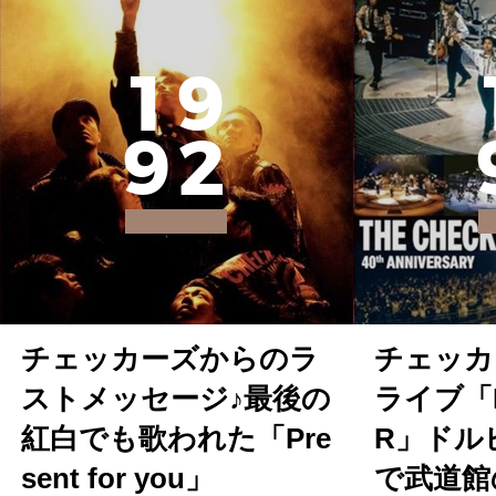
1
9
9
2
チェッカーズからのラ
チェッカ
ストメッセージ♪最後の
ライブ「F
紅白でも歌われた「Pre
R」ドル
sent for you」
で武道館