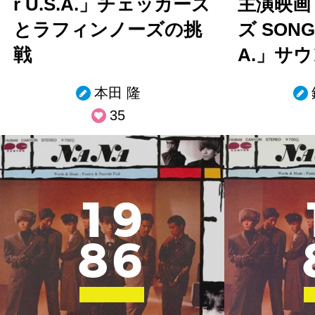
r U.S.A.」チェッカーズ
主演映画
とラフィンノーズの挑
ズ SONG 
戦
A.」サ
本田 隆
35
1
9
8
6