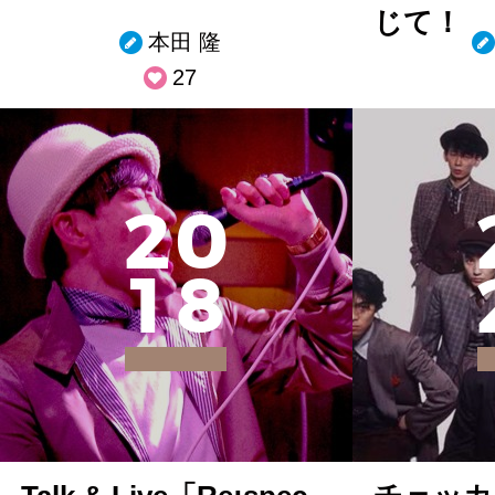
じて！
本田 隆
27
2
0
1
8