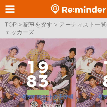
TOP
TOP > 記事を探す > アーティスト一覧(邦
>
記事を探す
>
アーティスト一覧(邦
ェッカーズ
ェッカーズ
1
9
8
3