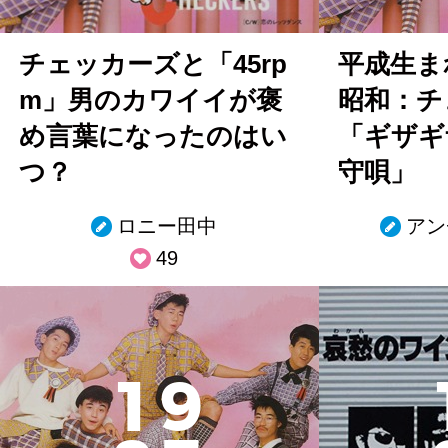
チェッカーズと「45rp
平成生ま
m」男のカワイイが褒
昭和：チ
め言葉になったのはい
「ギザギ
つ？
守唄」
ロニー田中
アン
49
1
9