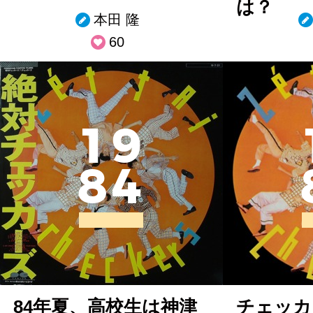
は？
本田 隆
60
1
9
8
4
84年夏、高校生は神津
チェッカ