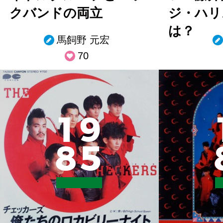
クバンドの両立
ジ・ハリ
は？
馬飼野 元宏
70
1
9
8
5