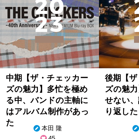
2
0
2
3
中期【ザ・チェッカー
後期【ザ
ズの魅力】多忙を極め
ズの魅力
る中、バンドの主軸に
せない、
はアルバム制作があっ
り返した
た
本田 隆
45