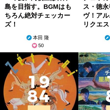
島を目指す。BGMはも
ス・徳永
ちろん絶対チェッカー
ヴ！アル
ズ！
リクエス
本田 隆
50
1
9
8
4