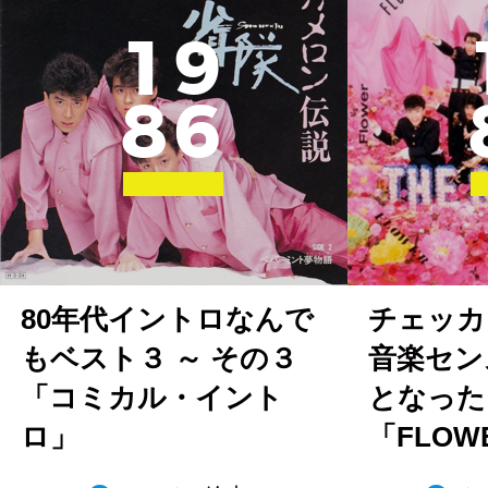
1
9
8
6
80年代イントロなんで
チェッカ
もベスト３ ～ その３
音楽セン
「コミカル・イント
となった
ロ」
「FLO