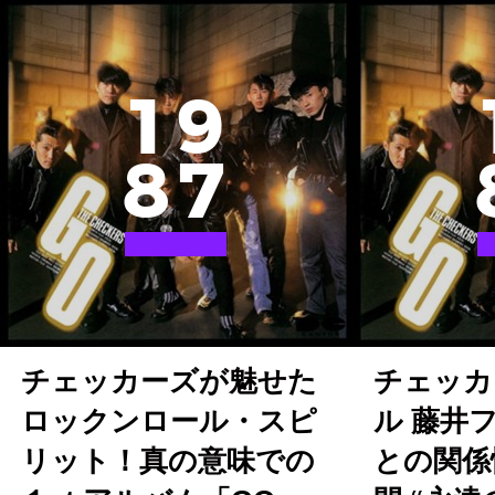
1
9
8
7
チェッカーズが魅せた
チェッカ
ロックンロール・スピ
ル 藤井
リット！真の意味での
との関係