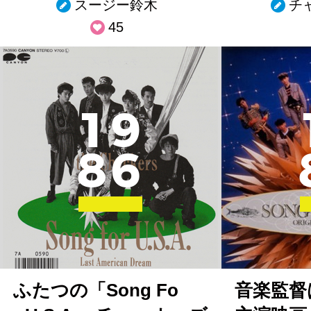
スージー鈴木
チ
45
1
9
8
6
ふたつの「Song Fo
音楽監督