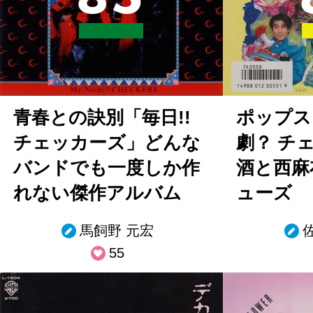
青春との訣別「毎日!!
ポップス
チェッカーズ」どんな
劇？ チ
バンドでも一度しか作
酒と西麻
れない傑作アルバム
ューズ
馬飼野 元宏
55