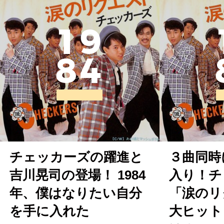
1
9
8
4
チェッカーズの躍進と
３曲同時
吉川晃司の登場！ 1984
入り！チ
年、僕はなりたい自分
「涙のリ
を手に入れた
大ヒット