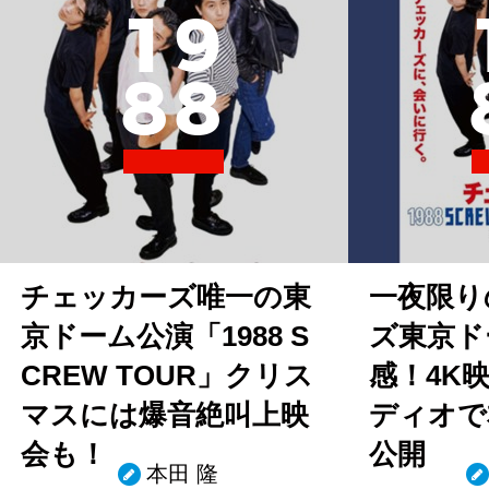
1
9
8
8
チェッカーズ唯一の東
一夜限り
京ドーム公演「1988 S
ズ東京ド
CREW TOUR」クリス
感！4K
マスには爆音絶叫上映
ディオで
会も！
公開
本田 隆