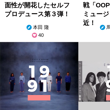
面性が開花したセルフ
戦「OO
プロデュース第３弾！
ミュージ
近！
本田 隆
40
1
9
9
1