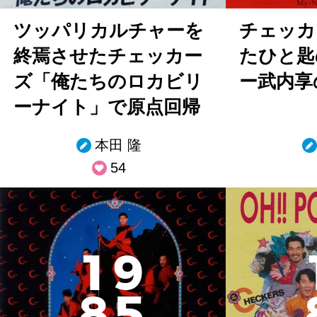
ツッパリカルチャーを
チェッカ
終焉させたチェッカー
たひと匙
ズ「俺たちのロカビリ
ー武内享
ーナイト」で原点回帰
本田 隆
54
1
9
8
5