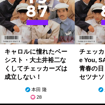
8
7
キャロルに憧れたベー
チェッカー
シスト・大土井裕二な
e You,
くしてチェッカーズは
青春の日
成立しない！
セツナソ
本田 隆
28