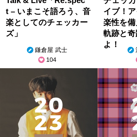
Talk & Live「Re:spec
チェッカ
t – いまこそ語ろう、音
イブ！ア
楽としてのチェッカー
楽性を備
ズ」
軌跡と奇
よ！
鎌倉屋 武士
104
2
0
2
3