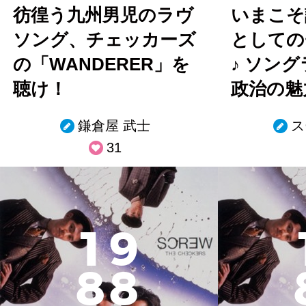
彷徨う九州男児のラヴ
いまこそ
ソング、チェッカーズ
としての
の「WANDERER」を
♪ ソン
聴け！
政治の魅
鎌倉屋 武士
ス
31
1
9
8
8