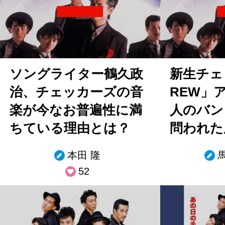
ソングライター鶴久政
新生チェ
治、チェッカーズの音
REW」
楽が今なお普遍性に満
人のバン
ちている理由とは？
問われた
本田 隆
52