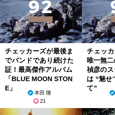
9
2
チェッカーズが最後ま
チェッカ
でバンドであり続けた
唯一無二
証！最高傑作アルバム
禎彦のス
「BLUE MOON STON
は “魅
E」
て”
本田 隆
21