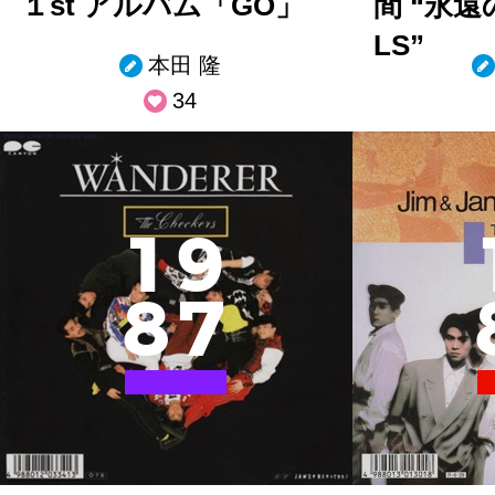
１st アルバム「GO」
間 “永遠の
LS”
本田 隆
34
1
9
8
7