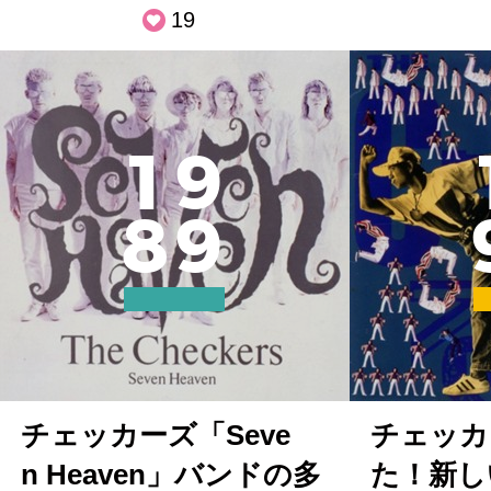
19
1
9
8
9
チェッカーズ「Seve
チェッカ
n Heaven」バンドの多
た！新し