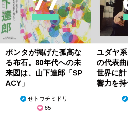
7
7
ポンタが掲げた孤高な
ユダヤ系
る布石。80年代への未
の代表曲
来図は、山下達郎「SP
世界に計
ACY」
響力を持
せトウチミドリ
65