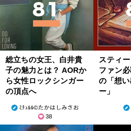
8
1
総立ちの女王、白井貴
スティー
子の魅力とは？ AORか
ファン必
ら女性ロックシンガー
の「想い
の頂点へ
ー」
ﾐﾁｭﾙﾙ©︎たかはしみさお
38