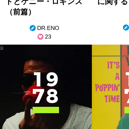
ドとケニー・ロギンス
に関する
（前篇）
DR.ENO
23
1
9
7
8