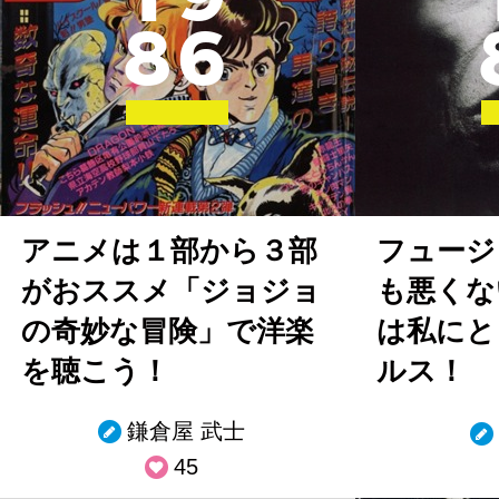
8
6
アニメは１部から３部
フュージ
がおススメ「ジョジョ
も悪くな
の奇妙な冒険」で洋楽
は私にと
を聴こう！
ルス！
鎌倉屋 武士
45