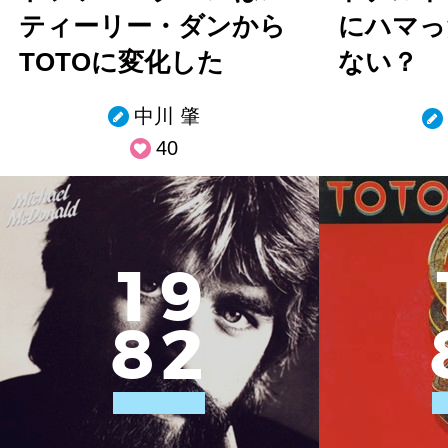
ティーリー・ダンから
にハマっ
TOTOに変化した
ない？
中川 肇
40
1
9
8
2