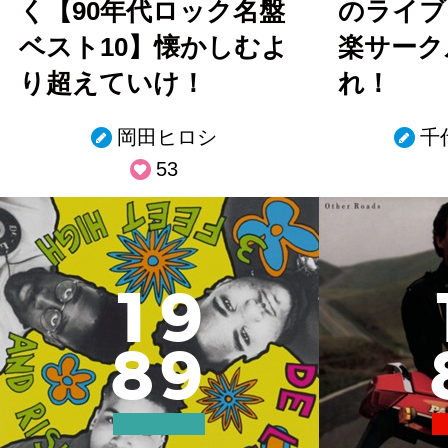
く【90年代ロック名盤
のライブ
ベスト10】懐かしむよ
楽サーク
り超えていけ！
れ！
岡田ヒロシ
千
53
1
9
8
9