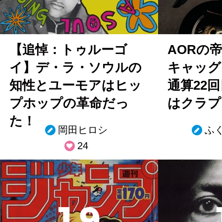
【追悼：トゥルーゴ
AORの
イ】デ・ラ・ソウルの
キャッグ
知性とユーモアはヒッ
通算22
プホップの革命だっ
はクラプ
た！
岡田ヒロシ
ふ
24
1
9