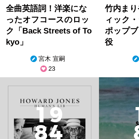
全曲英語詞！洋楽にな
竹内まり
ったオフコースのロッ
ィック・
ク「Back Streets of To
ポップブ
kyo」
役
宮木 宣嗣
23
1
9
8
4