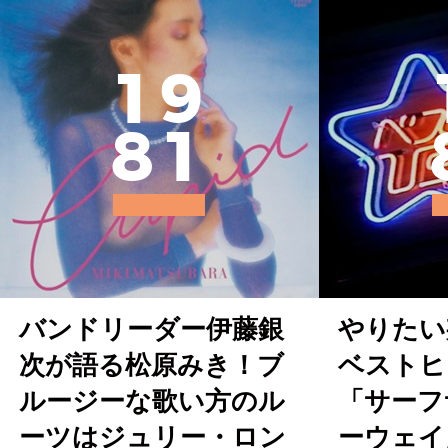
1
9
8
1
バンドリーダー伊藤銀
やりたい
次が語る松原みき！ブ
ベストヒ
ルージーな歌い方のル
「サーフ
ーツはジュリー・ロン
ーウェイ