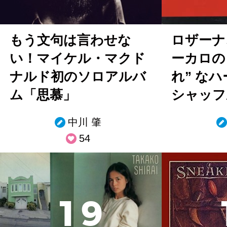
もう文句は言わせな
ロザーナ
い！マイケル・マクド
ーカロの
ナルド初のソロアルバ
れ” な
ム「思慕」
シャッフ
中川 肇
54
1
9