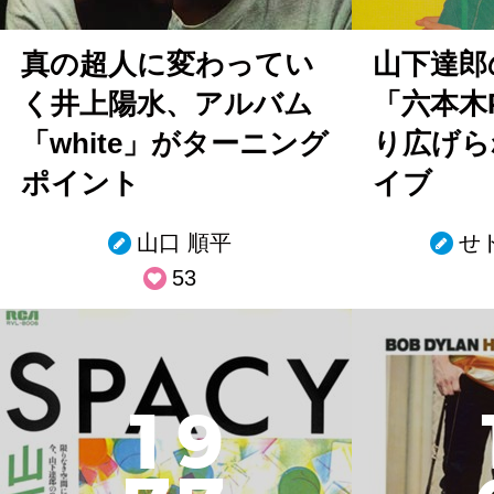
真の超人に変わってい
山下達郎
く井上陽水、アルバム
「六本木P
「white」がターニング
り広げら
ポイント
イブ
山口 順平
せ
53
1
9