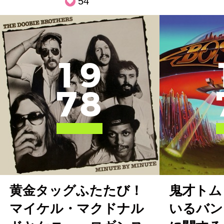
54
1
9
7
8
黄金タッグふたたび！
鬼才トム
マイケル・マクドナル
いるバン