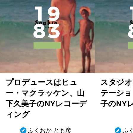
1
9
8
3
プロデュースはヒュ
スタジオ
ー・マクラッケン、山
テーショ
下久美子のNYレコーデ
子のNY
ィング
ふくおか とも彦
ふ