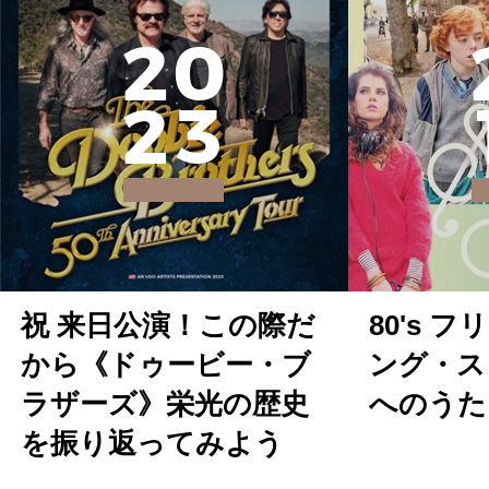
2
0
2
3
祝 来日公演！この際だ
80's 
から《ドゥービー・ブ
ング・ス
ラザーズ》栄光の歴史
へのうた
を振り返ってみよう