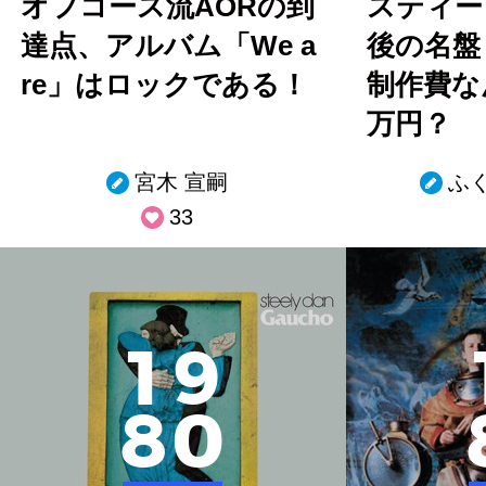
オフコース流AORの到
スティー
達点、アルバム「We a
後の名盤
re」はロックである！
制作費な
万円？
宮木 宣嗣
ふ
33
1
9
8
0