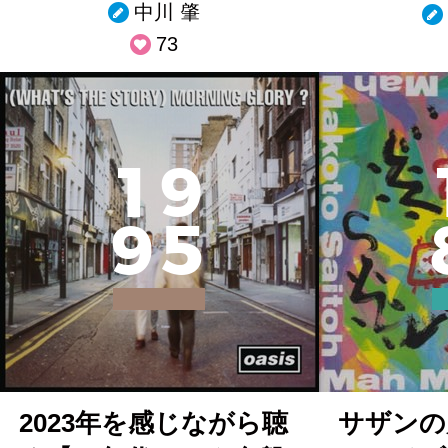
中川 肇
73
1
9
9
5
2023年を感じながら聴
サザンの