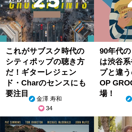
2
5
これがサブスク時代の
90年代
シティポップの聴き方
は渋谷系
だ！ギターレジェン
プと違うの
ド・Charのセンスにも
OP GRO
要注目
場！
金澤 寿和
34