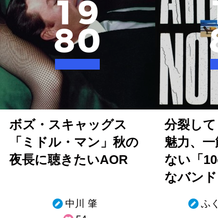
1
9
8
0
ボズ・スキャッグス
分裂して
「ミドル・マン」秋の
魅力、一
夜長に聴きたいAOR
ない「1
なバンド
中川 肇
ふ