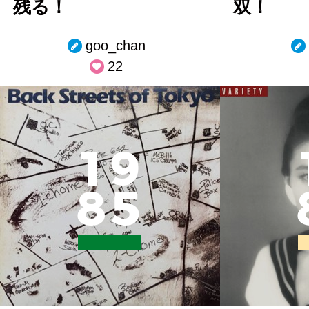
残る！
双！
goo_chan
22
1
9
8
5