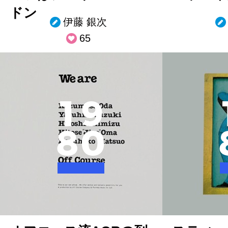
ドン
伊藤 銀次
65
1
9
8
0