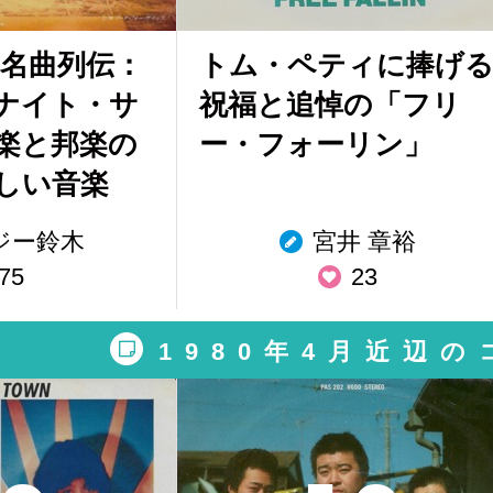
ー名曲列伝：
トム・ペティに捧げ
ナイト・サ
祝福と追悼の「フリ
楽と邦楽の
ー・フォーリン」
しい音楽
ジー鈴木
宮井 章裕
75
23
1980年4月近辺