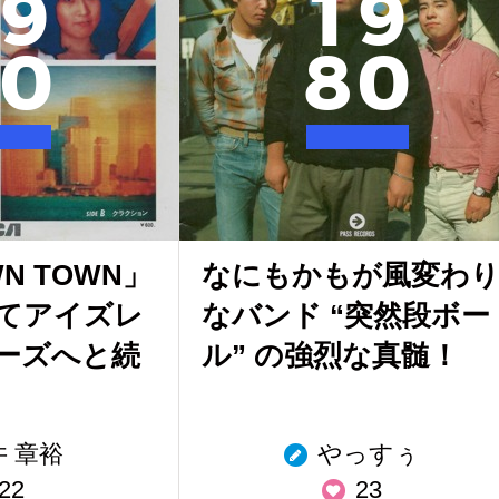
9
1
9
0
8
0
N TOWN」
なにもかもが風変わ
てアイズレ
なバンド “突然段ボー
ーズへと続
ル” の強烈な真髄！
井 章裕
やっすぅ
22
23