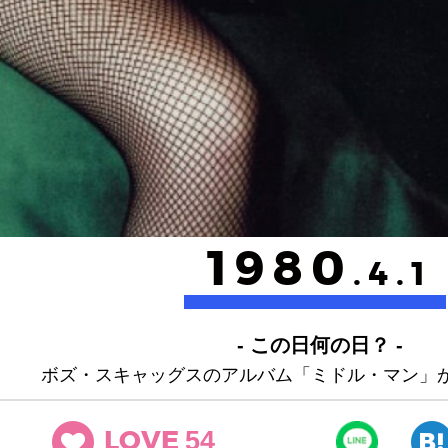
1980
.4.1
- この日何の日？ -
ボズ・スキャッグスのアルバム「ミドル・マン」
54
LOVE