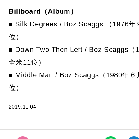
Billboard（Album）
■ Silk Degrees / Boz Scaggs （19
位）
■ Down Two Then Left / Boz Scag
全米11位）
■ Middle Man / Boz Scaggs（1980
位）
2019.11.04