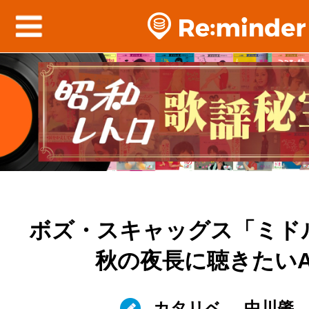
ボズ・スキャッグス「ミド
秋の夜長に聴きたいA
カタリベ
中川肇