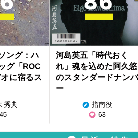
6
8
6
ソング：ハ
河島英五「時代おく
ッグ「ROC
れ」魂を込めた阿久悠
デオに宿るス
のスタンダードナン
ー
木 秀典
指南役
45
63