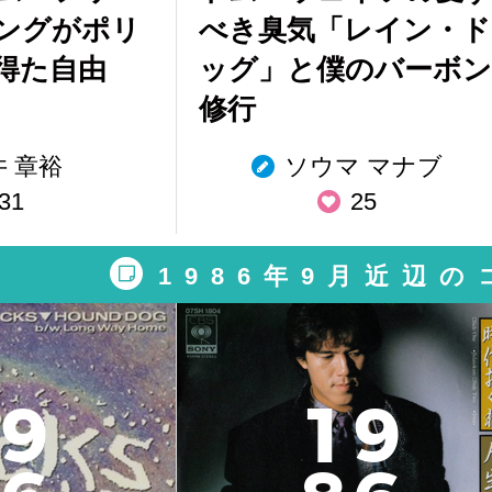
ングがポリ
べき臭気「レイン・ド
得た自由
ッグ」と僕のバーボン
修行
井 章裕
ソウマ マナブ
31
25
1986年9月近辺
9
1
9