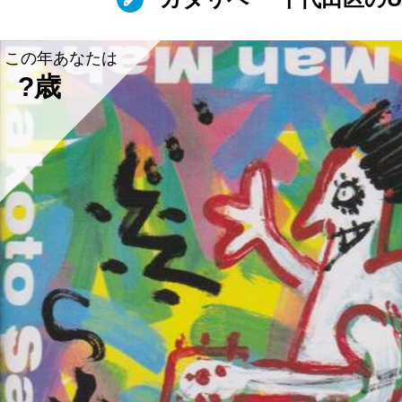
この年あなたは
?歳