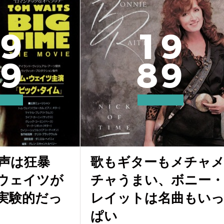
9
1
9
9
8
9
声は狂暴
歌もギターもメチャ
ウェイツが
チャうまい、ボニー・
実験的だっ
レイットは名曲もい
ぱい