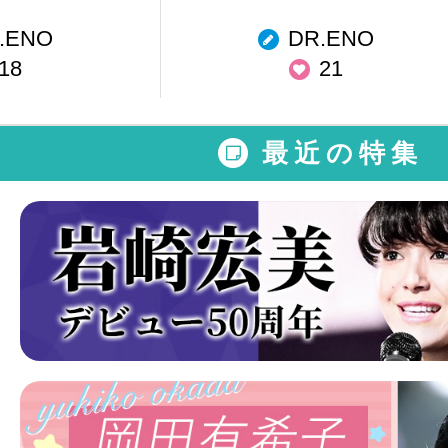
.ENO
DR.ENO
18
21
最近の特集