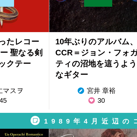
ったレコー
10年ぶりのアルバム
 ー 聖なる剣
CCR＝ジョン・フォ
ックテー
ティの沼地を這うよう
なギター
仁マスヲ
宮井 章裕
45
30
1989年4月近辺