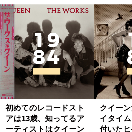
1
9
8
4
初めてのレコードスト
クイーン
アは13歳、知ってるア
イタイム
ーティストはクイーン
付いたヒ