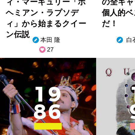
ィ・マーキュリー「ボ
の全キャ
ヘミアン・ラプソデ
個人的ベ
ィ」から始まるクイー
だ！
ン伝説
本田 隆
白
27
1
9
8
6