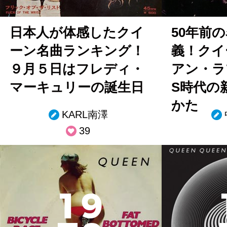
日本人が体感したクイ
50年前
ーン名曲ランキング！
義！クイ
９月５日はフレディ・
アン・ラ
マーキュリーの誕生日
S時代の
かた
KARL南澤
39
1
9