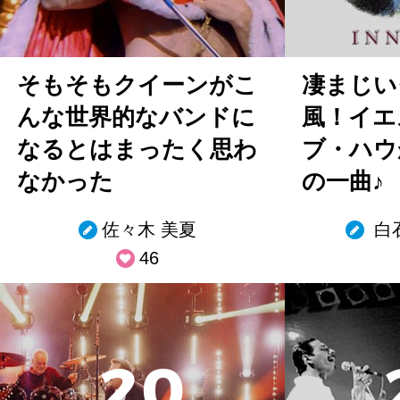
そもそもクイーンがこ
凄まじい
んな世界的なバンドに
風！イエ
なるとはまったく思わ
ブ・ハウ
なかった
の一曲♪
佐々木 美夏
白
46
2
0