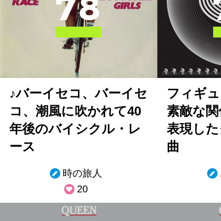
7
8
♪バーイセコ、バーイセ
フィギュ
コ、潮風に吹かれて40
素敵な関
年後のバイシクル・レ
表現した
ース
曲
時の旅人
20