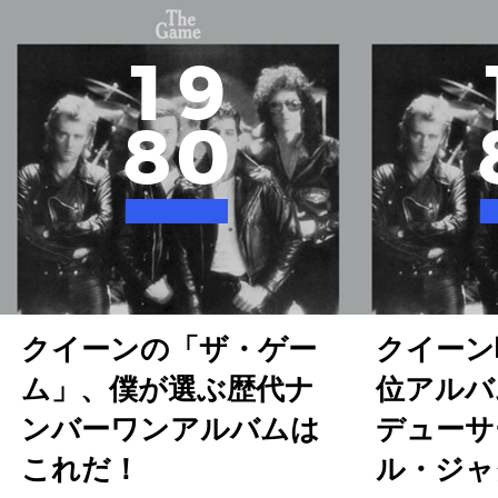
1
9
8
0
クイーンの「ザ・ゲー
クイーン
ム」、僕が選ぶ歴代ナ
位アルバ
ンバーワンアルバムは
デューサ
これだ！
ル・ジャ