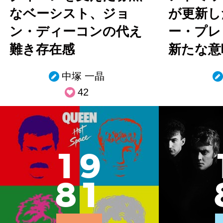
なベーシスト、ジョ
が更新し
ン・ディーコンの代え
ー・プレ
難き存在感
新たな意
中塚 一晶
42
1
9
8
1