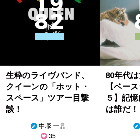
1
9
8
2
生粋のライヴバンド、
80年代
クイーンの「ホット・
【ベース
スペース」ツアー目撃
５】記憶
談！
は誰だ！
中塚 一晶
35