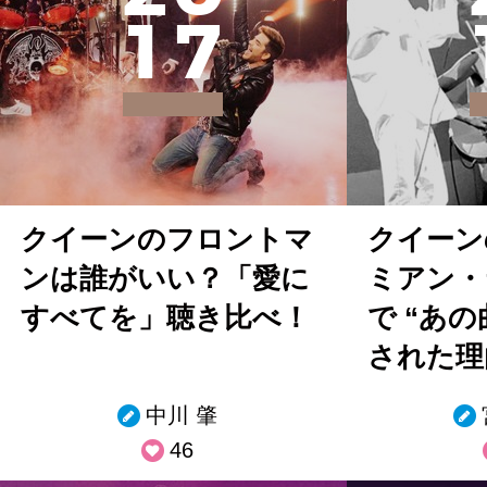
1
7
クイーンのフロントマ
クイーン
ンは誰がいい？「愛に
ミアン・
すべてを」聴き比べ！
で “あの
された理
中川 肇
46