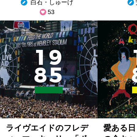
白石・しゅーげ
53
1
9
8
5
ライヴエイドのフレデ
愛ある日