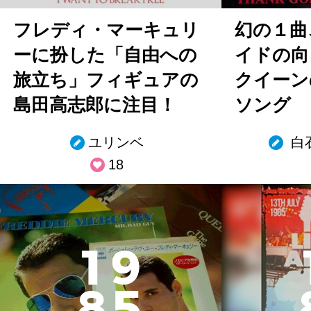
フレディ・マーキュリ
幻の１曲
ーに扮した「自由への
イドの向
旅立ち」フィギュアの
クイーン
島田高志郎に注目！
ソング
ユリンベ
白
18
1
9
8
5