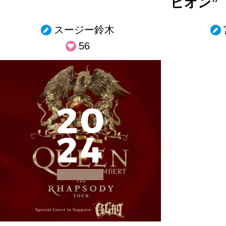
ピオン”
スージー鈴木
56
2
0
2
4