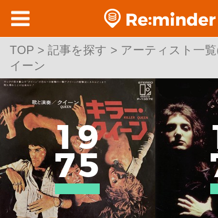
TOP
TOP > 記事を探す > アーティスト一覧(邦
>
記事を探す
>
アーティスト一覧(邦
イーン
イーン
1
9
7
5