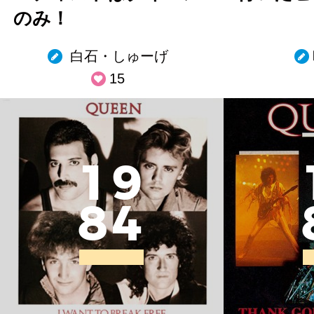
のみ！
白石・しゅーげ
15
1
9
8
4