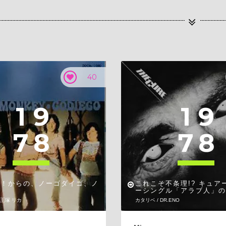
40
1
9
1
9
7
8
7
8
ー！からの、ノーゴダイゴ、ノ
これこそ不条理!? キュア
フ
ーシングル「アラブ人」の
親王塚 リカ
カタリベ / DR.ENO