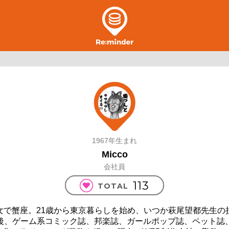
1967年生まれ
Micco
会社員
113
TOTAL
女で蟹座。21歳から東京暮らしを始め、いつか萩尾望都先生の
後、ゲーム系コミック誌、邦楽誌、ガールポップ誌、ペット誌