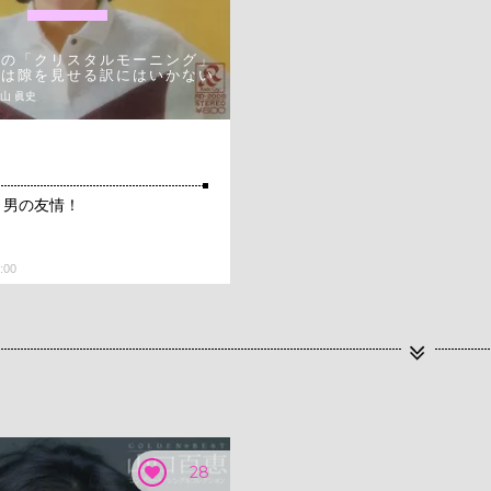
子の「クリスタルモーニング」
俺は隙を見せる訳にはいかない
小山 眞史
、男の友情！
:00
28