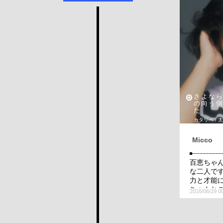
さよなら
の向う側
た
カタリベ / 
Micco
百恵ちゃ
な二人で
力と才能
ちゃんと
2016/06/29 0