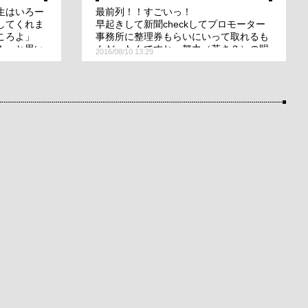
生はいろー
最前列！！すごいっ！
してくれま
早起きして新聞checkしてプロモーター
ころよ」
事務所に整理券もらいにいって取れるも
！」と思い
んだったんですね。努力（若さ？）の賜
2016/08/10 13:29
物だわー。
このころのキャッツを最前列で観たなん
て、うらやましすぎるっ！！