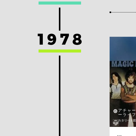
アチャ
ーライ
カタリベ / 