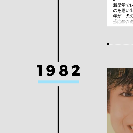
新星堂で
のを思い
年が「犬
「犬のお
2016/06/27 0
（笑）。
ほうチェ
すが、「
らこっち
ー