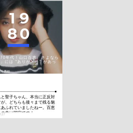
1
9
8
0
70年代！山口百恵「さよなら
」には “ありがとう” があっ
太田 秀樹
んと聖子ちゃん、本当に正反対
すが、どちらも後々まで残る魅
にあふれていましたねー。百恵
この曲は国宝です！
0:27