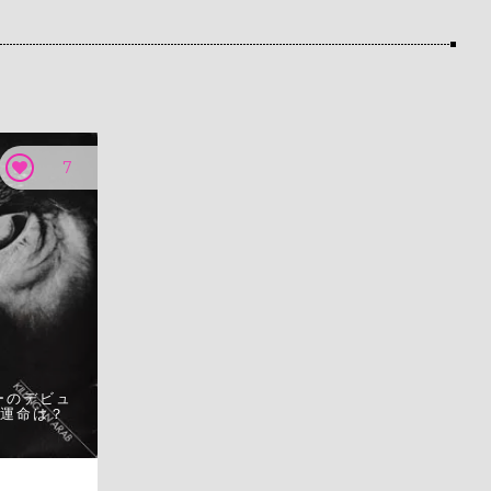
7
ーのデビュ
運命は？