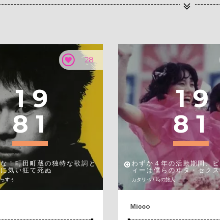
28
1
9
1
9
8
1
8
1
うな！町田町蔵の独特な歌詞と
わずか４年の活動期間、ピ
名に気い狂て死ぬ
ィーは僕らのヰタ・セクス
やっすぅ
カタリベ / 時の旅人
Micco