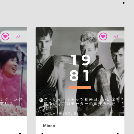
23
33
1
9
8
1
ンク・レデ
ストレイ・キャッツ初来日、いい席を
アリス
取るにはプロモーターの事務所へ行
け！
カタリベ / 平マリアンヌ
Micco