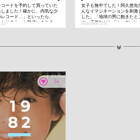
レコードを予約して買っていた
女子も無中でした！阿久悠先
出しました！確かに、内気な少
んなイマジネーションを刺激
のレコード…」といったら、
した。「地球の男に飽きたと
まわりさん」と勘違いされる…
に、子供ながら「カッコいい
1:11
2016/10/05 12:55
そういえば町田康ファンで音の
ましたぁ。
ックしていないフトドキ者ので
あれ、スターリン？」と思った
が先なんですね。知らなかった
54
1
9
8
2