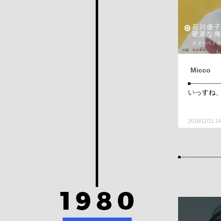
石川優
硬派な
カタリベ / 
Micco
いっすね
2016/11/11 14