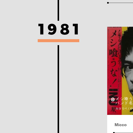
メシ喰
バンド
カタリベ / 
Micco