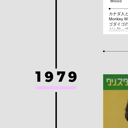
Micco
カナダ人
Monkey
ゴダイゴ
だと知っ
2016/06/28 2
と、マチ
「テーブ
か認識し
でのマチ
語るよう
ても！