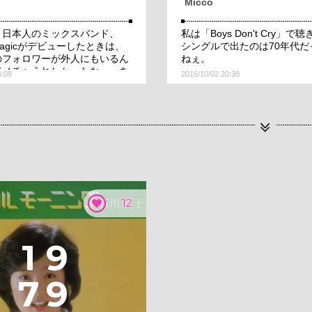
Micco
と日本人のミックスバンド、
私は「Boys Don't Cry」
 Magicがデビューしたときは、
シングルで出たのは70年代だ
のフォロワーが外人にもいるん
ねぇ。
てメチャうれしかったなー。あ
3:09
2016/10/02 20:38
ャアキを「星３つです！」と
ルクロス引きの上手い人」とし
ていない若者には、必ず西遊記
ャアキの如意棒使いのすごさを
にしています！例えウザがられ
12
1
9
7
9