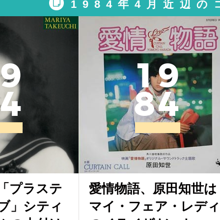
1984年4月近辺
9
1
9
4
8
4
「プラステ
愛情物語、原田知世は
ブ」シティ
マイ・フェア・レデ