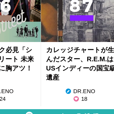
6
8
7
リーク必見「シ
カレッジチャートが
リート 未来
んだスター、R.E.M.は
に胸アツ！
USインディーの国宝
遺産
.ENO
DR.ENO
24
18