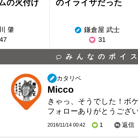
ムの火付け
のイライザだった
川 肇
鎌倉屋 武士
47
31
みんなのボイ
カタリベ
Micco
きゃっ、そうでした！ボ
フォローありがとうござ
1
返信
2016/11/14 00:42