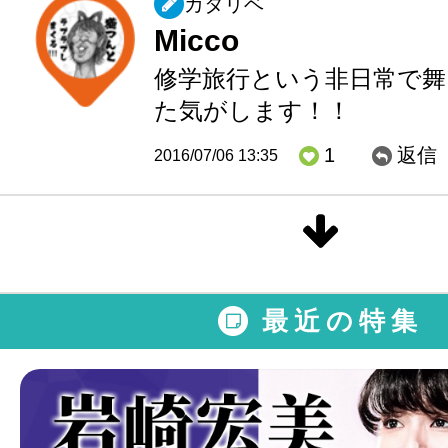
カタリベ
Micco
修学旅行という非日常で舞
た気がします！！
1
返信
2016/07/06 13:35
最近の特集