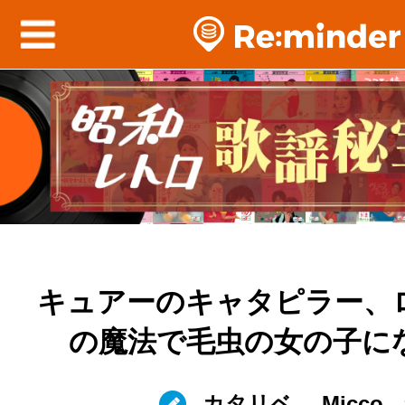
キュアーのキャタピラー、
の魔法で毛虫の女の子に
カタリベ
Micco