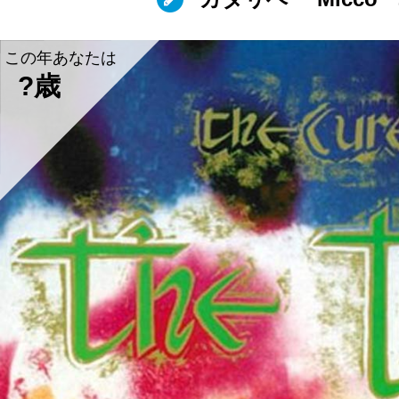
この年あなたは
?歳