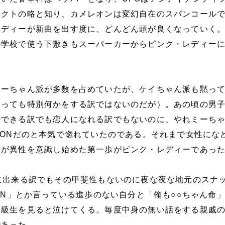
ェクトの略と知り、カメレオンは変幻自在のスパンコール
レディーが新曲を出す度に、どんどん頭が良くなっていく
か学校で使う下敷きもスーパーカーからピンク・レディー
ミーちゃん派が多数を占めていたが、ケイちゃん派も黙っ
いっても特別何かをする訳ではないのだが）。あの頃の男
婚できる訳でも恋人になれる訳でもないのに、やれミーち
KONだのと本気で惚れていたのである。それまで女性にな
達が異性を意識し始めた第一歩がピンク・レディーであっ
に出来る訳でもその甲斐性もないのに夜な夜な地元のスナ
KON」とか言っている進歩のない自分と「俺も○○ちゃん命
同級生を見ると泣けてくる。毎度中身の無い話をする親戚
であった。