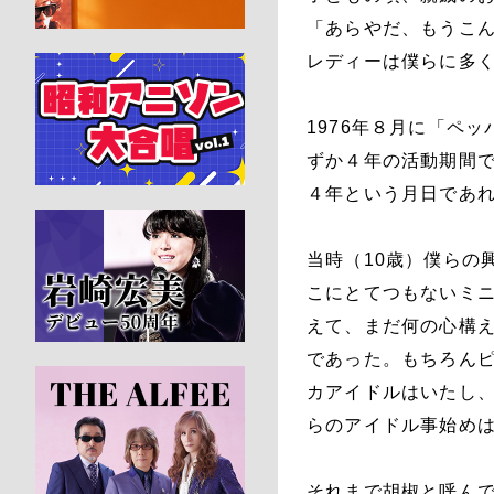
「あらやだ、もうこ
レディーは僕らに多
1976年８月に「ペ
ずか４年の活動期間
４年という月日であ
当時（10歳）僕らの
こにとてつもないミ
えて、まだ何の心構
であった。もちろん
カアイドルはいたし
らのアイドル事始め
それまで胡椒と呼んで