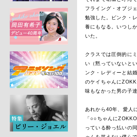
フライング・オブジ
勉強した。ピンク・
養にもなる。いつし
いた。
クラスでは圧倒的に
い（黙っていないと
ンク・レディーと結
のケイちゃんにZOK
味もなかった男の子
あれから40年、愛人
「○○ちゃんにZOK
っている酔っ払いの
ゃんを笑えない僕ら