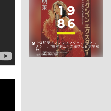
1
9
8
6
中森明菜「ノンフィクション エクス
タシー」“絶対女王” の遊び心と実験精
神
カタリベ / 濱口 英樹