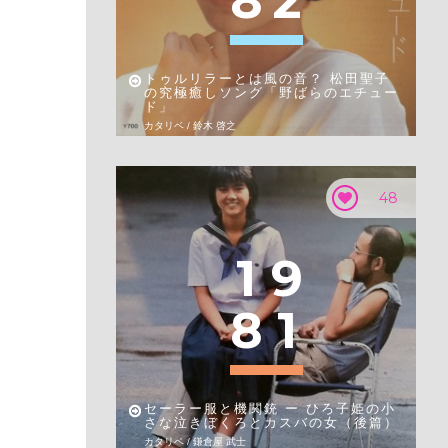
8
2
トゥルリラーとは風の音？ 松田聖子
の究極癒しソング「野ばらのエチュー
ド」
カタリベ / 鈴木 啓之
48
1
9
8
1
セーラー服と機関銃 ー ひろ子姫の小
さな泣きぼくろとカスバの女（後篇）
カタリベ / 鎌倉屋 武士