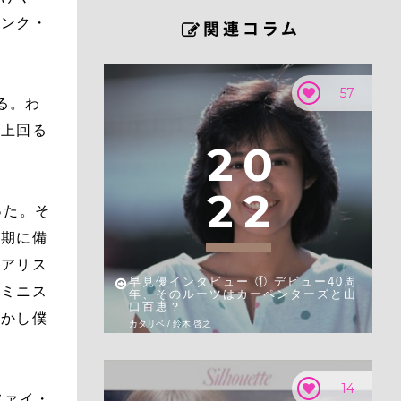
ピンク・
57
る。わ
を上回る
2
0
2
2
った。そ
春期に備
スアリス
早見優インタビュー ① デビュー40周
たミニス
年、そのルーツはカーペンターズと山
口百恵？
しかし僕
カタリベ / 鈴木 啓之
14
ファイ・