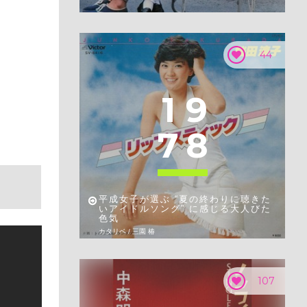
44
1
9
7
8
平成女子が選ぶ “夏の終わりに聴きた
いアイドルソング” に感じる大人びた
色気
カタリベ / 三園 椿
107