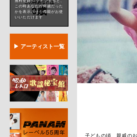
無料登録/ログインすると、
この時あなたは
この時あなたが何歳だった
0歳
かを表示させる機能がお使
いいただけます
▶ アーティスト一覧
子どもの頃、親戚の