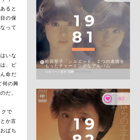
であると
1
9
。目の保
になって
8
1
てはいな
松田聖子「シルエット」２つの表情を
子は、ピ
もったチャーミングなアルバム
カタリベ / 宮木 宣嗣
ゃん命だ
ど何の興
たのだ。
80
ックで
1
9
」とか言
のおばち