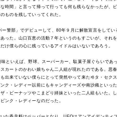
んな時間」と言って帰って行っても何も残らなかったが、
くのものを残していってくれた。
ッパー警部」でデビューして、80年９月に解散宣言をしてい
であった。山口百恵の活動７年というのもすごいが、それ
れだけ僕らの心に残っているアイドルはいないであろう。
興味といえば、野球、スーパーカー、駄菓子屋ぐらいであ
ニスカートのかわい娘ちゃん二人組が現れたのである。思
えも出来ていない僕らにとって突然やって来たヰタ・セク
ピンク・レディー以前にもキャンディーズや南沙織といっ
、ザ・ピーナッツやこまどり姉妹といった二人組もいた。
はピンク・レディーなのだった。
いた香辛料はペッパーとなり、UFOはアンアイデンティ