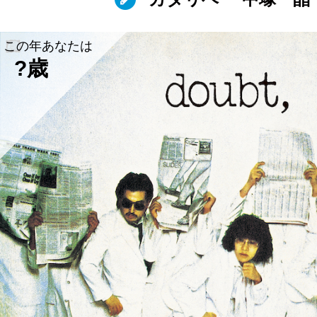
この年あなたは
?歳