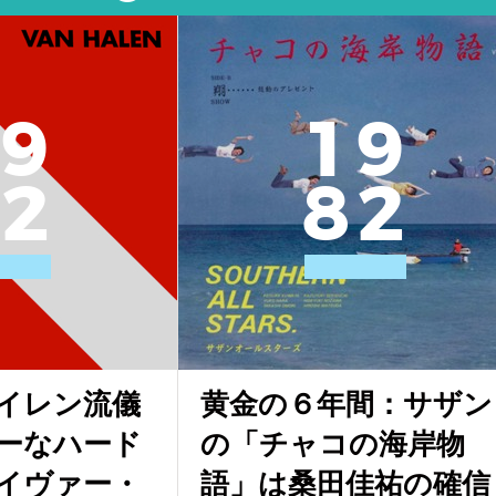
9
1
9
2
8
2
イレン流儀
黄金の６年間：サザン
ーなハード
の「チャコの海岸物
イヴァー・
語」は桑田佳祐の確信