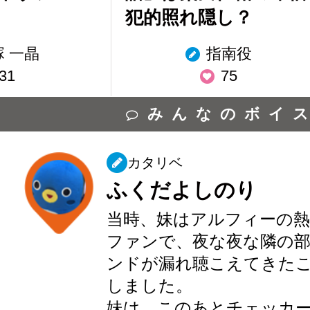
犯的照れ隠し？
塚 一晶
指南役
31
75
みんなのボイ
カタリベ
ふくだよしのり
当時、妹はアルフィーの熱
ファンで、夜な夜な隣の
ンドが漏れ聴こえてきた
しました。
妹は、このあとチェッカ