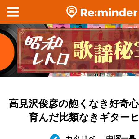
高見沢俊彦の飽くなき好奇心
育んだ比類なきギター
カタリベ
中塚一晶