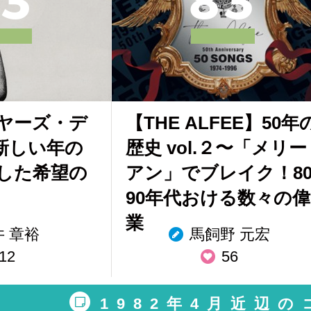
3
8
3
ヤーズ・デ
【THE ALFEE】50年
が新しい年の
歴史 vol.２〜「メリー
した希望の
アン」でブレイク！80
90年代おける数々の偉
業
井 章裕
馬飼野 元宏
12
56
1982年4月近辺