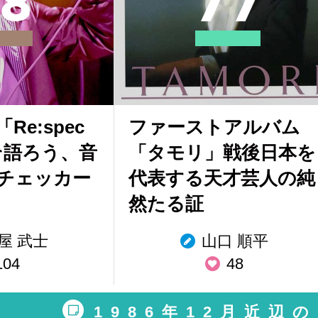
8
7
7
e「Re:spec
ファーストアルバム
こそ語ろう、音
「タモリ」戦後日本を
チェッカー
代表する天才芸人の純
然たる証
屋 武士
山口 順平
104
48
1986年12月近辺