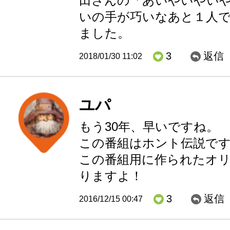
田さんの「あいやいやい
いの手が巧いなあと１人
ました。
3
返信
2018/01/30 11:02
ユパ
もう30年、早いですね。
この番組はホント伝説で
この番組用に作られたオ
りますよ！
3
返信
2016/12/15 00:47