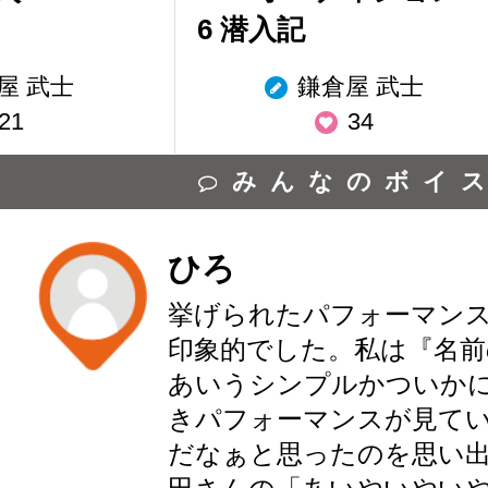
6 潜入記
屋 武士
鎌倉屋 武士
21
34
みんなのボイ
ひろ
挙げられたパフォーマン
印象的でした。私は『名前
あいうシンプルかついか
きパフォーマンスが見て
だなぁと思ったのを思い