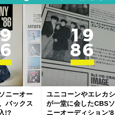
9
1
9
6
8
6
Sソニーオー
ユニコーンやエレカ
、バックス
が一堂に会したCBS
!?
ニーオーディション’8