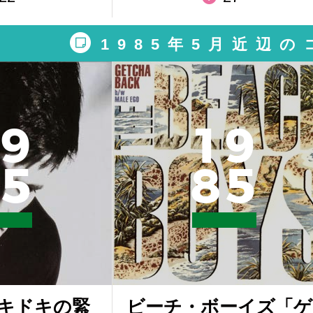
1985年5月近辺
9
1
9
5
8
5
キドキの緊
ビーチ・ボーイズ「ゲ