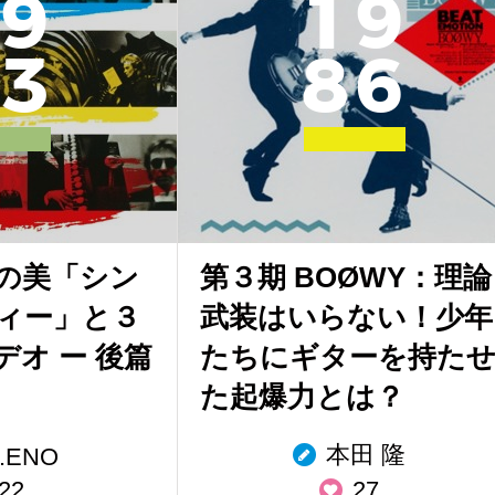
9
1
9
3
8
6
の美「シン
第３期 BOØWY：理論
ィー」と３
武装はいらない！少年
オ ー 後篇
たちにギターを持た
た起爆力とは？
本田 隆
.ENO
22
27