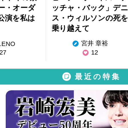
ー・オーダ
ッチャ・バック」デ
公演を私は
ス・ウィルソンの死
乗り越えて
宮井 章裕
.ENO
27
12
最近の特集