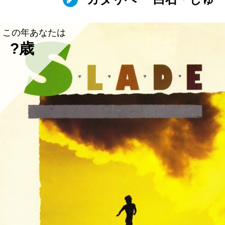
この年あなたは
?歳