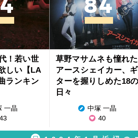
4
8
4
年代！若い世
草野マサムネも憧れた
欲しい【LA
アースシェイカー、ギ
曲ランキン
ターを握りしめた18
日々
塚 一晶
中塚 一晶
43
40