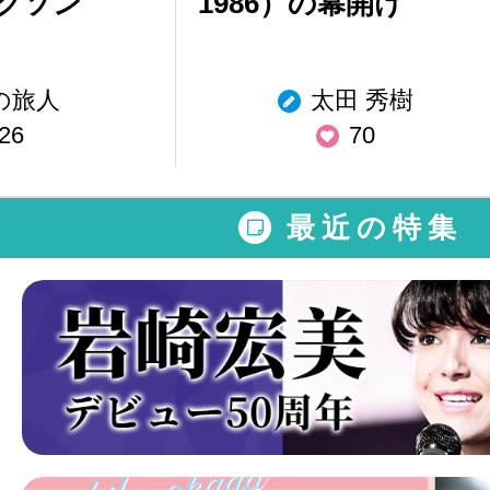
クソン
1986）の幕開け
の旅人
太田 秀樹
26
70
最近の特集