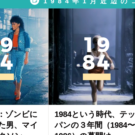
1984年1月近辺
9
1
9
4
8
4
：ゾンビに
1984という時代、テ
た男、マイ
パンの３年間（1984〜