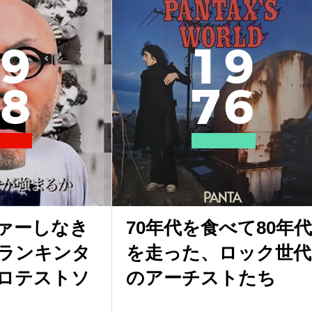
9
1
9
8
7
6
ァーしなき
70年代を食べて80年代
ランキンタ
を走った、ロック世代
ロテストソ
のアーチストたち