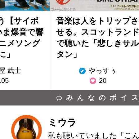
う【サイボ
音楽は人をトリップさ
いま爆音で響
せる。スコットラン
ニメソング
で聴いた「悲しきサル
に」
タン」
屋 武士
やっすぅ
105
20
みんなのボイ
ミウラ
私も聴いていました「こ