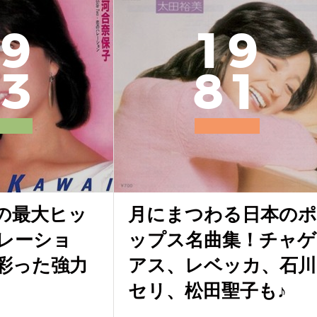
9
1
9
3
8
1
の最大ヒッ
月にまつわる日本のポ
レーショ
ップス名曲集！チャゲ
彩った強力
アス、レベッカ、石川
セリ、松田聖子も♪