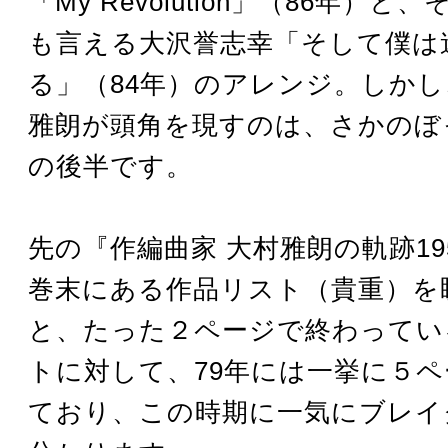
「My Revolution」（86年）
も言える大沢誉志幸「そして僕は
る」（84年）のアレンジ。しか
雅朗が頭角を現すのは、さかのぼっ
の後半です。
先の『作編曲家 大村雅朗の軌跡1951
巻末にある作品リスト（貴重）を
と、たった２ページで終わってい
トに対して、79年には一挙に５
ており、この時期に一気にブレイ