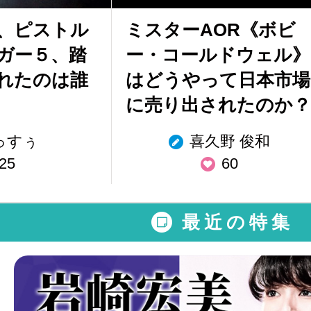
、ピストル
ミスターAOR《ボビ
ガー５、踏
ー・コールドウェル》
れたのは誰
はどうやって日本市場
に売り出されたのか？
っすぅ
喜久野 俊和
25
60
最近の特集