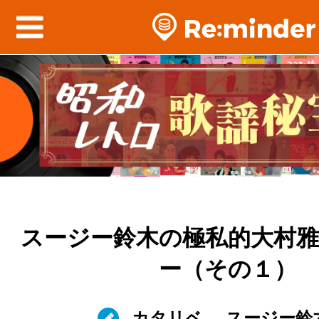
スージー鈴木の極私的大村
ー（その１）
カタリベ
スージー鈴