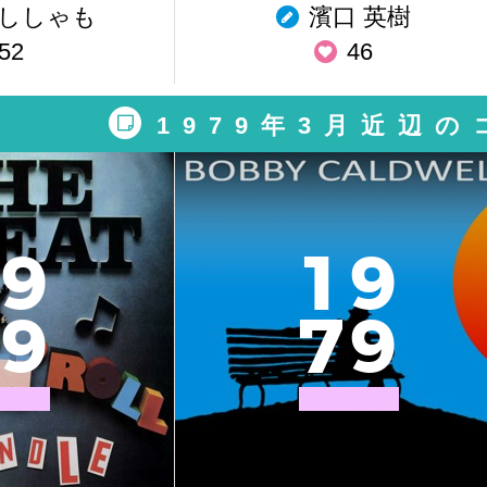
ししゃも
濱口 英樹
52
46
1979年3月近辺
9
1
9
9
7
9