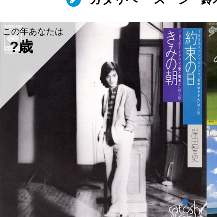
この年あなたは
?歳