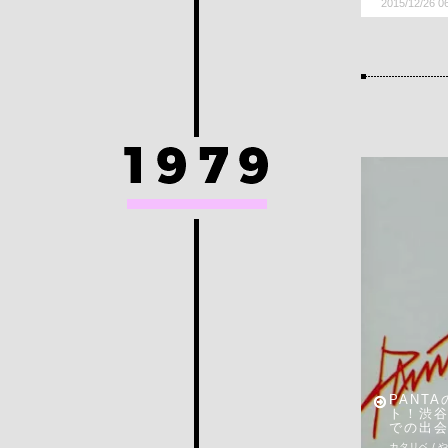
2015/12/26 0
PANT
ト！渋
での出
カタリベ / 