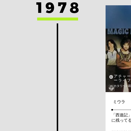
アチャ
ーライ
カタリベ / 
ミウラ
「西遊記
に残って