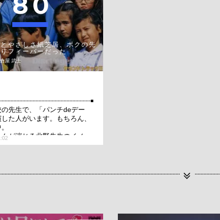
8
0
代とやさしさ紙芝居、ボクの先
なりフィーバーだった
鎌倉屋 武士
の先生で、「パンチdeデー
演した人がいます。もちろん、
中。
さんが演じる北野先生のイメー
1:02
くりなんですよぇ。
とを思い出しました。