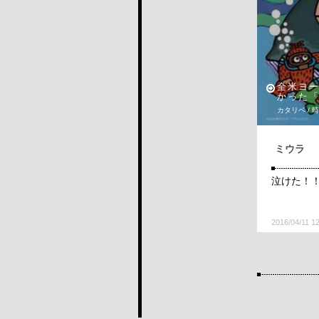
全米ヨ
かった
カタリベ / 
ミウラ
泣けた！
2016/04/11 1