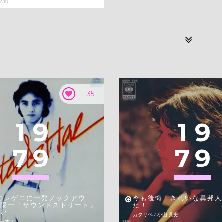
6:30
35
1
9
1
9
7
9
7
9
Aのレゲエに一発ノックアウ
今も後悔！きれいな異邦人
谷陽一「サウンドストリート」
た！
会い
カタリベ / 小山 眞史
やっすぅ