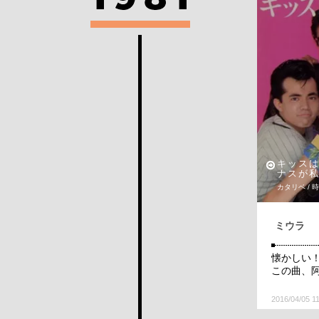
キッス
ナスが
カタリベ / 
ミウラ
懐かしい
この曲、
2016/04/05 1