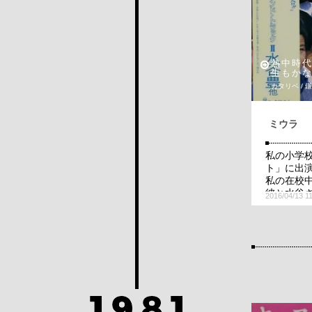
熱中時
生もか
カタリベ / 
ミウラ
私の小学校
ト」に出
私の在校
彼と水谷
2016/04/13 1
ジがそっ
そんなこ