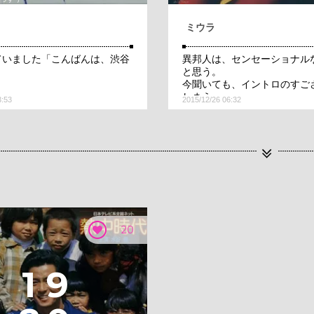
ミウラ
ていました「こんばんは、渋谷
異邦人は、センセーショナル
」
と思う。
今聞いても、イントロのすご
しまう。
3:53
2015/12/26 06:32
20
1
9