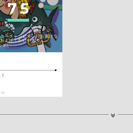
7
5
ーヨーチャンピオンにも負けな
「およげ！たいやきくん」
時の旅人
！！
2:40