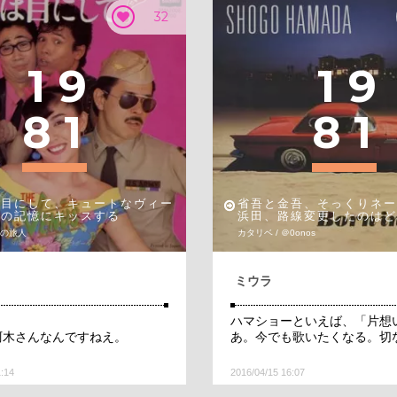
32
1
9
1
9
8
1
8
1
は目にして、キュートなヴィー
省吾と金吾、そっくりネー
私の記憶にキッスする
浜田、路線変更したのはど
時の旅人
カタリベ / ＠0onos
ミウラ
！
ハマショーといえば、「片想
阿木さんなんですねえ。
あ。今でも歌いたくなる。切
1:14
2016/04/15 16:07