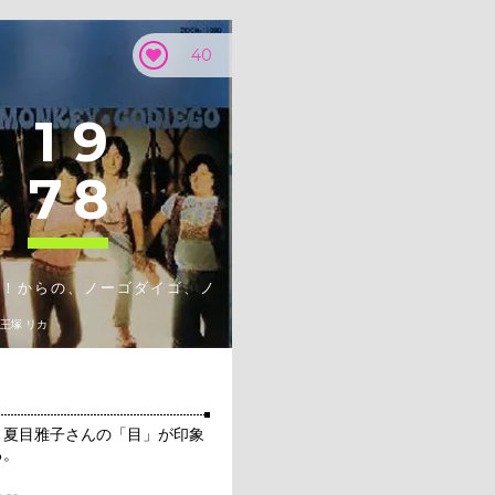
40
1
9
7
8
ー！からの、ノーゴダイゴ、ノ
フ
親王塚 リカ
」夏目雅子さんの「目」が印象
る。