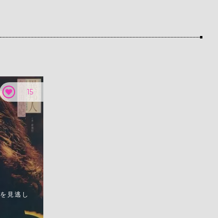
15
を見逃し