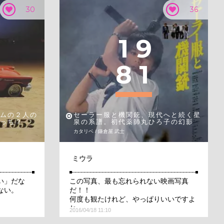
30
36
1
9
8
1
ムの２人の
セーラー服と機関銃、現代へと続く星
っち？
泉の系譜。初代薬師丸ひろ子の幻影
カタリベ / 鎌倉屋 武士
ミウラ
い」だな
この写真、最も忘れられない映画写真
ない。
だ！！
何度も観たけれど、やっぱりいいですよ
ね。
2016/04/18 11:10
でも、原田さんのは忘れてた。