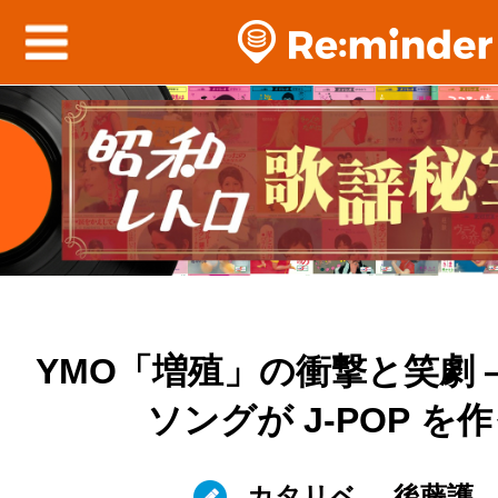
YMO「増殖」の衝撃と笑劇 
ソングが J-POP を
カタリベ
後藤護