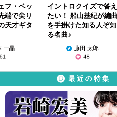
ェフ・ベッ
イントロクイズで答
先端で尖り
たい！ 船山基紀が編
の天才ギタ
を手掛けた知る人ぞ知
る名曲♪
塚 一晶
藤田 太郎
61
48
最近の特集