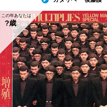
この年あなたは
?歳