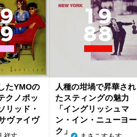
9
1
9
9
8
8
したYMOの
人種の坩堝で昇華され
テクノポッ
たスティングの魅力
ソリッド・
「イングリッシュマ
サヴァイヴ
ン・イン・ニューヨー
ク」
田 祥丈
まさこすもす