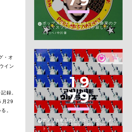
7
9
ポップス史上最も成功した作曲家のク
リスマスソングはなんだか寂しげ？
カタリベ / 中川 肇
グ・オ
74
のウイン
1
9
7
9
を記録。
月29
いる。
アメリカ横断ウルトラクイズ ☆ メイ
ナード・ファーガソンのトランペッ
ト！