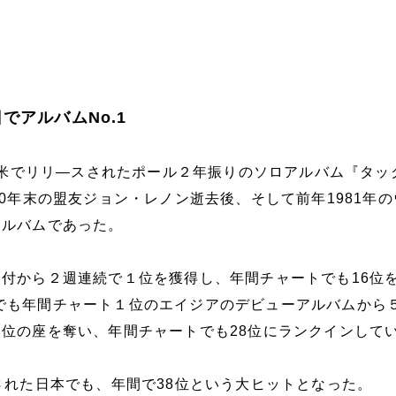
でアルバムNo.1
に英米でリリ—スされたポール２年振りのソロアルバム『タッ
80年末の盟友ジョン・レノン逝去後、そして前年1981年
アルバムであった。
付から２週連続で１位を獲得し、年間チャートでも16位
rd誌でも年間チャート１位のエイジアのデビューアルバムから５
位の座を奪い、年間チャートでも28位にランクインして
された日本でも、年間で38位という大ヒットとなった。