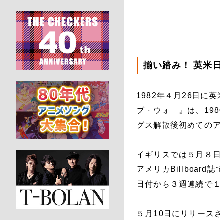
揃い踏み！ 英米日
1982年４月26日
ブ・ウォー』は、19
グス解散後初めての
イギリスでは５月８日
アメリカBillboa
日付から３週連続で１
５月10日にリリース