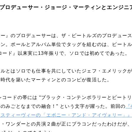
プロデューサー・ジョージ・マーティンとエンジニ
ォー』のプロデューサーは、ザ・ビートルズのプロデュー
ィン。ポールとアルバム単位でタッグを組むのは、ビート
・ロード』以来実に13年振りで、ソロでは初めてであった。
ールとはソロでも仕事を共にしていたジェフ・エメリック
金時代を築いたマーティンとのコンピが復活した。
レコードの帯には “ブラック・コンテンポラリーとビート
のみごとなまでの融合！” という文字が躍った。前回の
『
とスティーヴィーの「エボニー・アンド・アイヴォリー」
ー・ワンダーとの共演２曲が正にブラコンだったわけだが