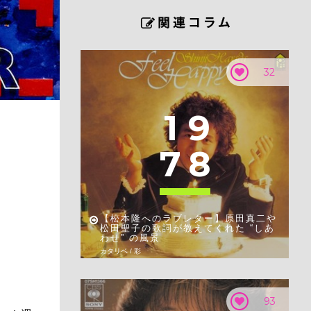
32
1
9
7
8
【松本隆へのラブレター】原田真二や
松田聖子の歌詞が教えてくれた “しあ
わせ” の風景
カタリベ / 彩
93