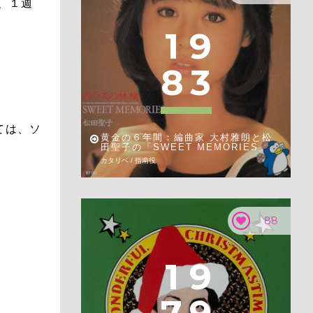
、１週
1
9
8
3
ては、ソ
黄金の６年間：編曲家 大村雅朗と松
田聖子の「SWEET MEMORIES」
カタリベ / 指南役
88
1
9