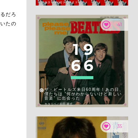
カタリベ / せトウチミドリ
あるだろ
ていたの
41
1
9
6
6
ザ・ビートルズ来日60周年！あの日、
僕たちは “何かわからないけど新しい
音楽” に出会った
カタリベ / 前田 祥丈
35