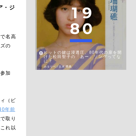
1
9
ア・ジ
8
0
スで名高
ルズの
ヒットの鍵は浸透圧、80年代の扉を開
けた松田聖子の「あー」ソングってな
に？
カタリベ / 古木 秀典
が参加
リィ（ビ
40年前
』
で取り
、これ以