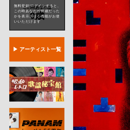
無料登録/ログインすると、
この時あなたは
この時あなたが何歳だった
0歳
かを表示させる機能がお使
いいただけます
▶ アーティスト一覧