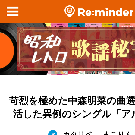
苛烈を極めた中森明菜の曲
活した異例のシングル「ア
カタリベ
まこりん