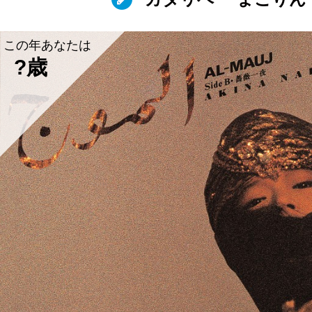
この年あなたは
?歳