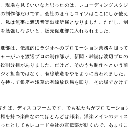
た。現場を見ていいなと思ったのは、レコーディングスタ
版の制作部だけです。会社のほうもコイツはここにしか使
か、私は無事に渡辺音楽出版所属となりました。ただし、
ンを勉強しなさいと、販売促進部に入れられました。
促進部は、伝統的にラジオへのプロモーション業務を担っ
ジャーがいる渡辺プロの制作部が、新聞・雑誌は渡辺プロ
に役割分担がありました。だけど、そのうち制作へという
ラジオ担当ではなく、有線放送をやるように言われました
盤を持って銀座や浅草の有線放送局を回り、その場でかけ
と言えば、ディスコブームです。でも私たちがプロモーショ
作権を持つ楽曲なのでほとんどは邦楽。洋楽メインのディ
あったとしてもレコード会社の宣伝部が動くので、あまり