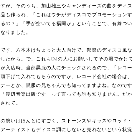
ですが、そのうち、加山雄三やキャンディーズの曲をディ
商品も作られ、「これはウチがディスコでプロモーション
やるの？」「手が空いてる福岡が」ということで、有線つ
になりました。
町です。六本木はちょっと大人向けで、邦楽のディスコ風
したから。で、これもDJの人にお願いしてその場でかけ
のが入店時。当然黒服の人にチェックされるので、「レコ
と頭下げて入れてもらうのですが、レコード会社の場合は
ーナーとか、黒服の兄ちゃんでも知ってますよね。なので
、「渡辺音楽出版です」って言っても誰も知りません。だ
をされて。
コの勢いはほんとにすごく、ストーンズやキッスやロッド
グアーティストもディスコ調にしないと売れないという状