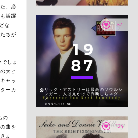
した。必
後も活躍
52
どな
トたちが
1
9
8
7
いでしょ
位の大ヒ
。キャッ
ギターカ
リック・アストリーは最高のソウルシ
ンガー、人は見かけで判断しちゃダ
メ！
カタリベ / DR.ENO
もの
124
この曲を
てきま