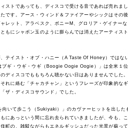
ティストであっても、ディスコで受ける音であれば売れま
ったです。アース・ウィンド＆ファイアーやシックはその
ギャレット、アラベスク、ボニーM、グロリア・ゲイナーな
とともにシャボン玉のように膨らんでは消えたアーティス
テイスト・オブ・ハニー（A Taste Of Honey）ではな
ギ・ウギ・ウギ（Boogie Oogie Oogie）」は全米１
町のディスコでももちろん聴かない日はありませんでした
、それに絡む「チャカチャン」というフレーズが印象的な
、「ザ・ディスコサウンド」でした。
を向いて歩こう（Sukiyaki）」のカヴァーヒットを出した
ともにあっという間に忘れ去られていきましたが、今も、
舞伎町の、雑駁ながらもエネルギッシュだった光景が蘇っ