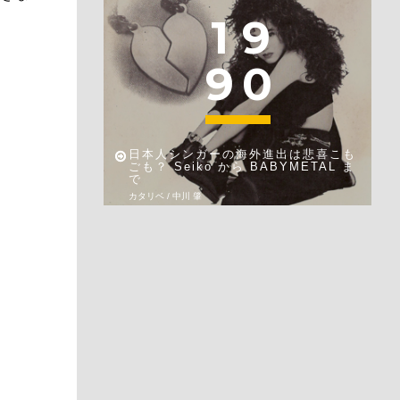
1
9
9
0
日本人シンガーの海外進出は悲喜こも
ごも？ Seiko から BABYMETAL ま
で
カタリベ / 中川 肇