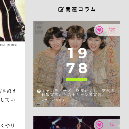
125
ONUTS DISK
1
9
7
8
宿を終え
キャンディーズ「微笑がえし」突然の
解散宣言からの全キャン連宣言
験してい
カタリベ / 指南役
14
全くやり