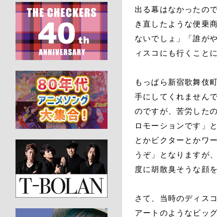
出る幕はなかったの
き直したような便乗
ないでしょ」「誰が
ィスコにも行くこと
もっぱら新宿歌舞伎
手にしてくれませんで
のですが、苦労した
ロモーションです」
とかビクターとかワ
うぞ」となりますが
度に胡散臭そうな顔
さて、当時のディス
アートのようなビッ