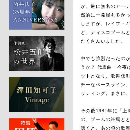
が、逆に無名のアー
然的に一発屋も多か
しますが、レイフ・
ど、ディスコブーム
たくさんいました。
中でも強烈だったのが、
うか？ 代表曲「今夜はブ
ットとなり、歌舞伎
チーなベースライン
ッティング。まさに
その後1981年に「上
の、ブームの終焉と
聴くと、あの頃の歌