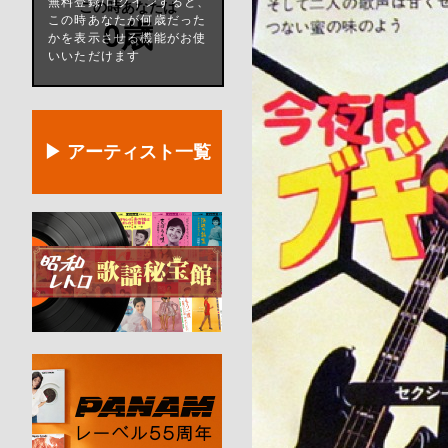
無料登録/ログインすると、
この時あなたは
この時あなたが何歳だった
0歳
かを表示させる機能がお使
いいただけます
▶ アーティスト一覧