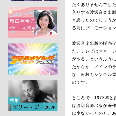
たくありませんでし
入りする渡辺音楽出
と思ったのでしょう
る前にプロモーショ
渡辺音楽出版の販売
た。テレビはマネー
がやる、というふう
たからか、メインの
な、何枚もシングル
のです。
ところで、1978年
は渡辺音楽出版が著
は少なかったのと、