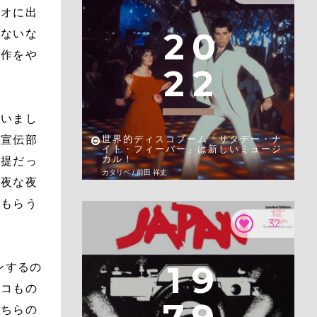
ジオに出
2
0
えないな
制作をや
2
2
ていまし
の宣伝部
世界的ディスコブーム「サタデー・ナ
イト・フィーバー」は新しいミュージ
カル！
前提だっ
カタリベ / 前田 祥丈
。夜な夜
てもらう
32
1
9
ンするの
スコもの
こちらの