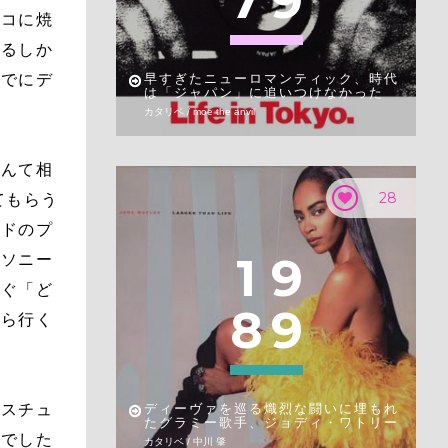
7
9
スコに焼
するしか
いでにデ
早すぎたニューロマンティック、時代
は「ジャパン」に追いつけなかった
カタリベ / moe the anvil
なんて相
28
てもらう
ードのプ
1
9
、ソニー
すぐ「ど
8
9
から行く
・スチュ
ディーヴァを巡る熾烈な闘いに埋もれ
たグラミー歌手、ジョディ・ワトリー
況でした
カタリベ / 中川 肇