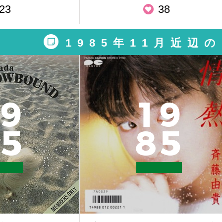
23
38
1985年11月近辺
9
1
9
5
8
5