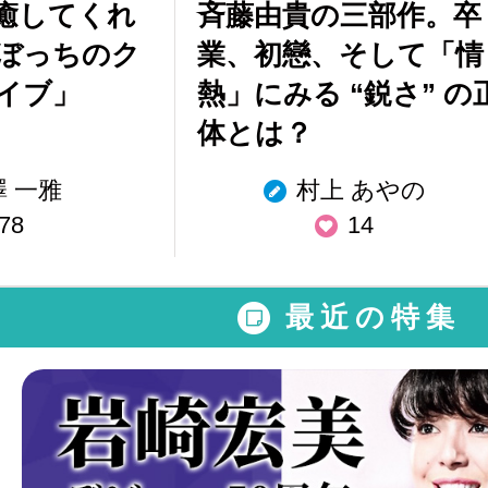
癒してくれ
斉藤由貴の三部作。卒
ぼっちのク
業、初戀、そして「情
イブ」
熱」にみる “鋭さ” の
体とは？
澤 一雅
村上 あやの
78
14
最近の特集