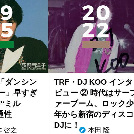
9
2
0
5
2
2
「ダンシン
TRF・DJ KOO インタ
ー」早すぎ
ビュー ② 時代はサー
“ミル
ァーブーム、ロック少
通性
年から新宿のディスコ
DJに！
木 啓之
本田 隆