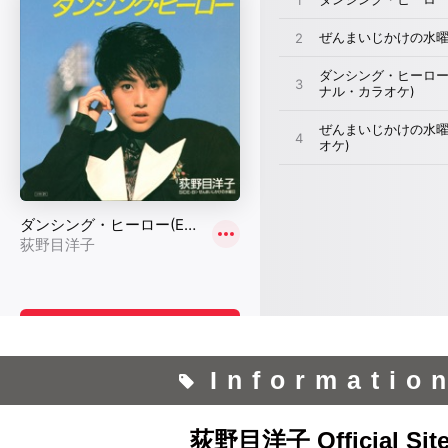
Informatio
荻野目洋子 Official Sit