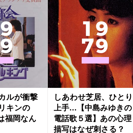
9
1
9
9
7
9
カルが衝撃
しあわせ芝居、ひとり
リキンの
上手…【中島みゆきの
は福岡なん
電話歌５選】あの心理
描写はなぜ刺さる？