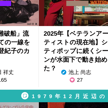
難破船」流
2025年【ベテランア
ての一線を
ティストの現在地】シ
登紀子のカ
ティポップに続くシ
ンが水面下で動き始め
た？
田 祥丈
池上 尚志
165
27
1979年12月近辺