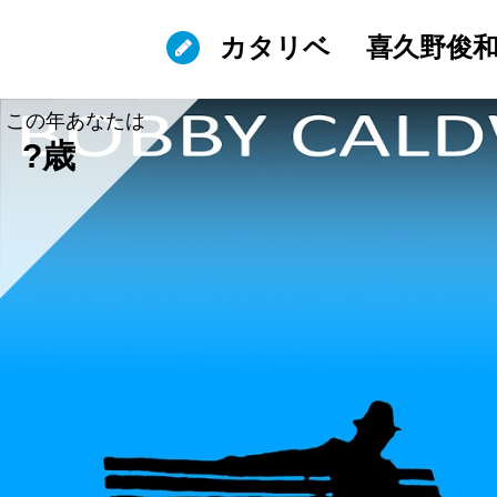
カタリベ
喜久野俊
この年あなたは
?歳