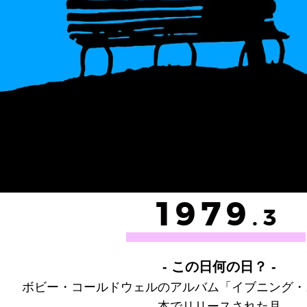
1979
.3
- この日何の日？ -
ボビー・コールドウェルのアルバム「イブニング・
本でリリースされた月