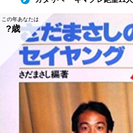
この年あなたは
?歳