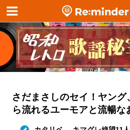
さだまさしのセイ！ヤング
ら流れるユーモアと流暢な
カタリベ
キマグレ絶望11人