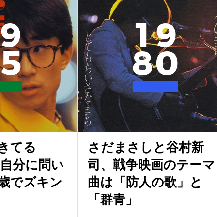
9
1
9
5
8
0
きてる
さだまさしと谷村新
も自分に問い
司、戦争映画のテーマ
5歳でズキン
曲は「防人の歌」と
「群青」