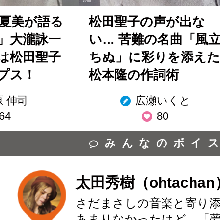
井夏美が語る
松田聖子の声が出な
」大瀧詠一
い… 苦難の名曲「風
は松田聖子
ちぬ」に彩りを添えた
プス！
松本隆の作詞術
原 伸司
広瀬いくと
64
80
みんなのボイ
太田秀樹（ohtachan
さだまさしの音楽と寄り
あまりなかったけど、「