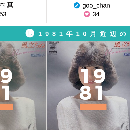
本 真
goo_chan
53
34
1981年10月近辺
9
1
9
1
8
1