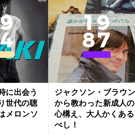
9
1
9
4
8
7
時に出会う
ジャクソン・ブラウ
り世代の聴
から教わった新成人の
はメロンソ
心構え、大人かくある
べし！