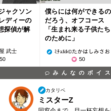
ジャクソン
僕らには何ができる
レディーの
だろう、オフコース
想探偵が解
「生まれ来る子供たち
のために」
屋 武士
ﾐﾁｭﾙﾙ©︎たかはしみさお
50
50
みんなのボイ
カタリベ
ミスターZ
同窓会まで、目一杯妄想を