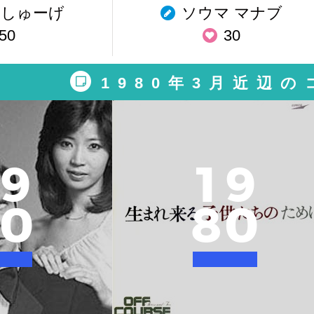
しゅーげ
ソウマ マナブ
50
30
1980年3月近辺
9
1
9
0
8
0