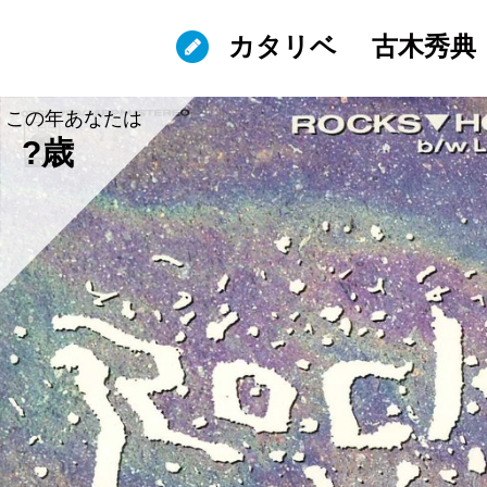
カタリベ
古木秀典
この年あなたは
?歳