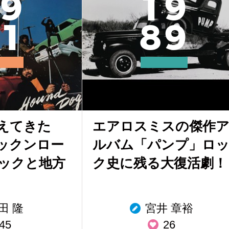
9
1
9
1
8
9
えてきた
エアロスミスの傑作
ックンロー
ルバム「パンプ」ロ
ックと地方
ク史に残る大復活劇！
田 隆
宮井 章裕
45
26