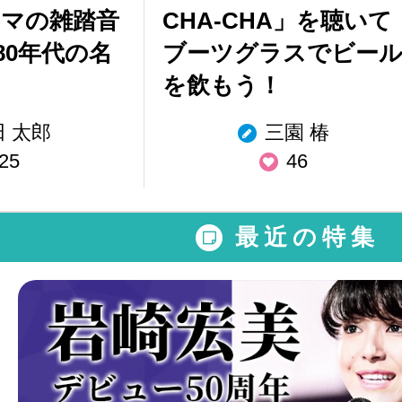
タマの雑踏音
CHA-CHA」を聴いて
80年代の名
ブーツグラスでビー
を飲もう！
田 太郎
三園 椿
25
46
最近の特集