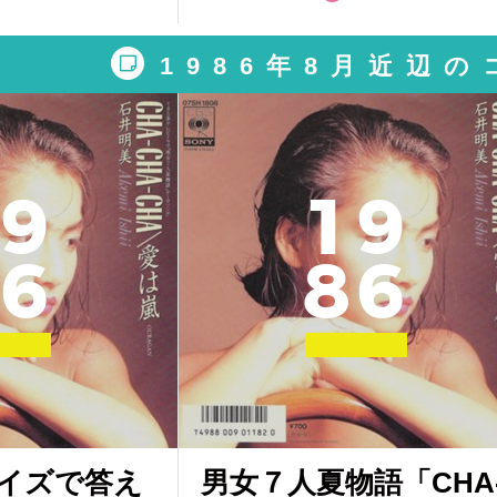
1986年8月近辺
9
1
9
6
8
6
イズで答え
男女７人夏物語「CHA