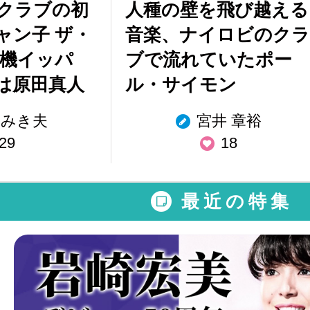
クラブの初
人種の壁を飛び越える
ャン子 ザ・
音楽、ナイロビのクラ
危機イッパ
ブで流れていたポー
は原田真人
ル・サイモン
 みき夫
宮井 章裕
29
18
最近の特集