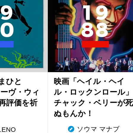
9
1
9
0
8
8
まひと
映画「ヘイル・ヘイ
ィーヴ・ウィ
ル・ロックンロール」
再評価を祈
チャック・ベリーが死
ぬもんか！
ソウマ マナブ
.ENO