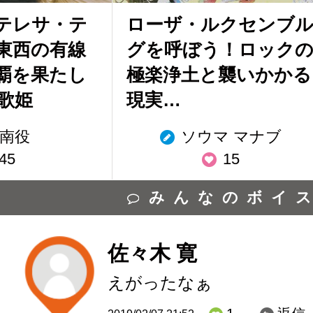
テレサ・テ
ローザ・ルクセンブ
東西の有線
グを呼ぼう！ロック
覇を果たし
極楽浄土と襲いかかる
歌姫
現実…
南役
ソウマ マナブ
45
15
みんなのボイ
佐々木 寛
えがったなぁ