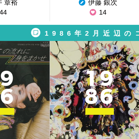
井 章裕
伊藤 銀次
44
14
1986年2月近辺
9
1
9
6
8
6