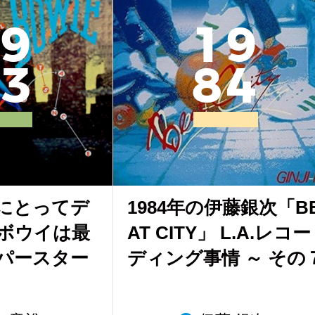
9
1
9
3
8
4
にとってデ
1984年の伊藤銀次「B
ボウイは最
AT CITY」 L.A.レコー
パースター
ディング事情 ～ その