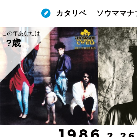
カタリベ
ソウママナ
この年あなたは
?歳
1986
.2.26