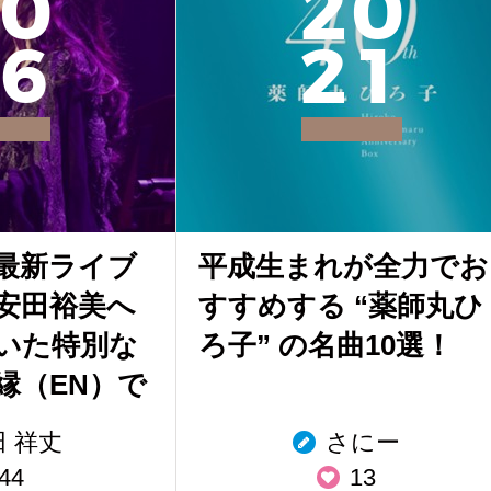
0
2
0
6
2
1
最新ライブ
平成生まれが全力でお
安田裕美へ
すすめする “薬師丸ひ
いた特別な
ろ子” の名曲10選！
縁（EN）で
田 祥丈
さにー
44
13