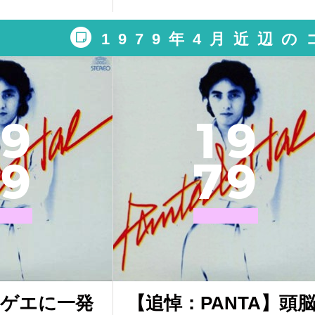
1979年4月近辺
9
1
9
9
7
9
レゲエに一発
【追悼：PANTA】頭