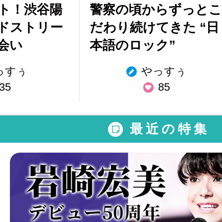
ト！渋谷陽
警察の頃からずっとこ
ドストリー
だわり続けてきた “日
会い
本語のロック”
っすぅ
やっすぅ
35
85
最近の特集