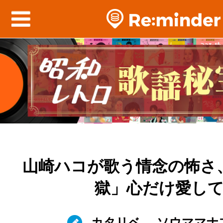
山崎ハコが歌う情念の怖さ
獄」心だけ愛し
カタリベ
ソウママナ