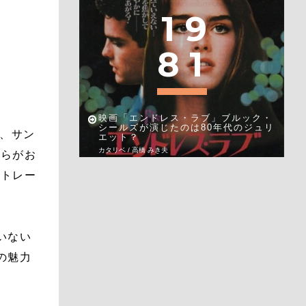
1
9
8
1
映画「エンドレス・ラブ」ブルック・
シールズが演じたのは80年代のジュリ
り、サン
エット？
カタリベ / 高橋 みき夫
彼らがお
ストレー
いない
の魅力