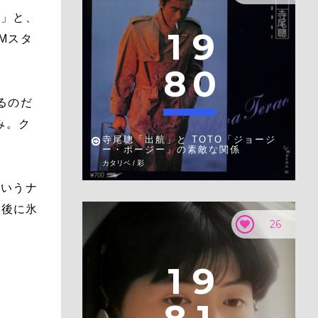
に」と、
1
9
Mスタ
8
0
るのだ
み。ク
寺尾聰「出航」と TOTO「ジョージ
ー・ポージー」の素敵な関係
カタリベ / 彩
というナ
最後に氷
26
1
9