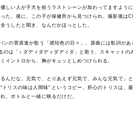
「優しい人が子犬を拾うラストシーンが加わってますよう
かった。後に、この子が保健所から見つけられ、撮影後はC
を全うしたと聞き、なんだかほっとした。
ンバンの菅原進が歌う「琥珀色の日々」。原曲には歌詞があ
るのは「♪ ダディダディダディダ」と歌う、スキャットの
弾くイントロから、胸がキュッとしめつけられる。
てるんだな。元気で、とりあえず元気で、みんな元気で」
“トリスの味は人間味” というコピー。肝心のトリスは、
がれ、ボトルと一緒に映るだけだ。