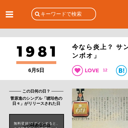
今なら炎上？ サ
ンボオ」
6月5日
12
この日何の日？
菅原進のシングル「琥珀色の
日々」がリリースされた日
無料登録/ログインすると、
この時あなたは