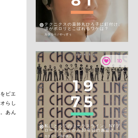
8
1
テクニクスの薬師丸ひろ子に釘付け、
涙がポロリとこぼれるワケは？
カタリベ / やっすぅ
10
1
9
中をピエ
7
5
ボオらし
オ。あん
私にとってのコーラスライン、NYブ
ロードウェイから37年目の邂逅？
カタリベ / 時の旅人