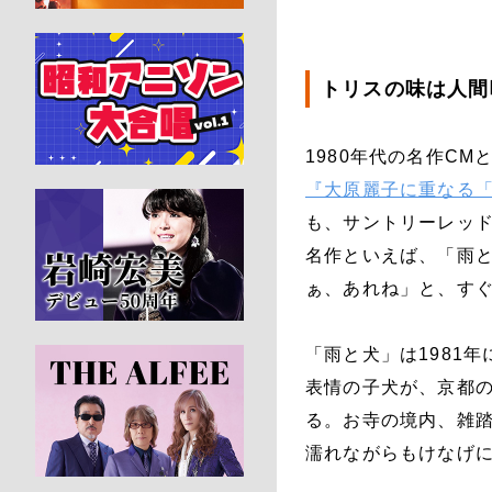
トリスの味は人間
1980年代の名作C
『大原麗子に重なる
も、サントリーレッ
名作といえば、「雨と
ぁ、あれね」と、す
「雨と犬」は1981
表情の子犬が、京都
る。お寺の境内、雑
濡れながらもけなげ