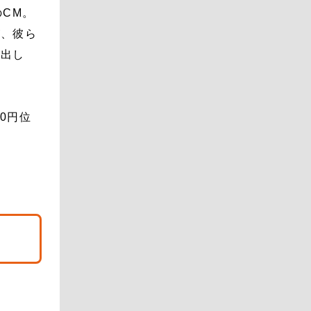
CM。
が、彼ら
い出し
0円位