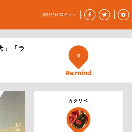
無料登録/ログイン
犬」「ラ
0
カタリベ