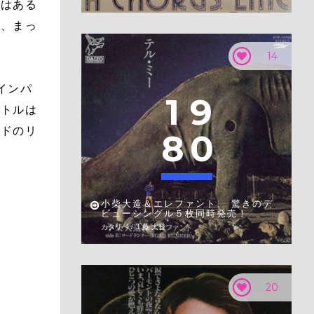
面はある
は、まっ
14
インパ
1
9
イトルは
ンドのリ
8
0
小柴大造＆エレファント、 驚きのデ
ビューシングル５枚同時発売！
カタリベ / 工藤 大登
20