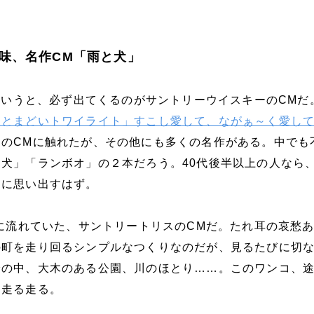
味、名作CM「雨と犬」
Mというと、必ず出てくるのがサントリーウイスキーのCMだ
「とまどいトワイライト」すこし愛して、ながぁ～く愛し
ドのCMに触れたが、その他にも多くの名作がある。中でも
犬」「ランボオ」の２本だろう。40代後半以上の人なら
ぐに思い出すはず。
年に流れていた、サントリートリスのCMだ。たれ耳の哀愁
の町を走り回るシンプルなつくりなのだが、見るたびに切
踏の中、大木のある公園、川のほとり……。このワンコ、
に走る走る。