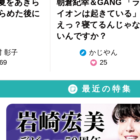
夏をあきら
朝倉紀幸＆GANG 「
らめた後に
イオンは起きている
えっ？寝てるんじゃ
いんですか？
村 彰子
かじやん
69
25
最近の特集