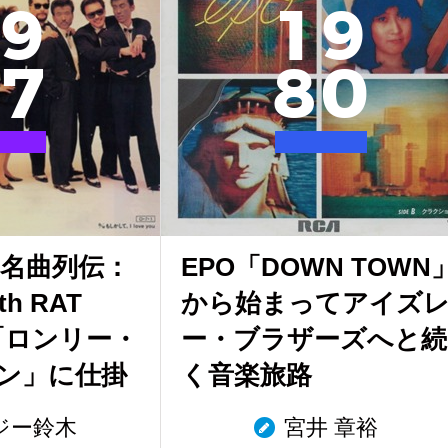
9
1
9
7
8
0
ー名曲列伝：
EPO「DOWN TOWN
h RAT
から始まってアイズ
R「ロンリー・
ー・ブラザーズへと続
ン」に仕掛
く音楽旅路
ジー鈴木
宮井 章裕