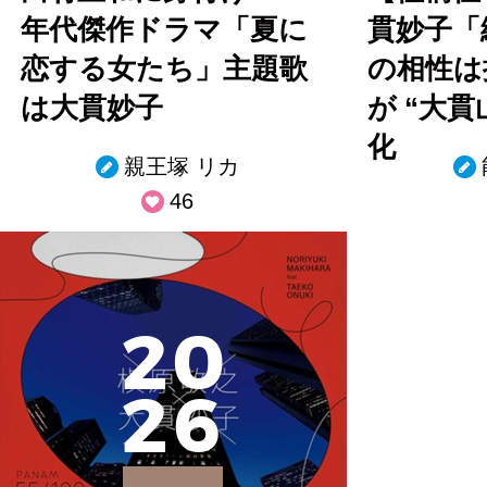
年代傑作ドラマ「夏に
貫妙子「
恋する女たち」主題歌
の相性は
は大貫妙子
が “大貫
化
親王塚 リカ
46
2
0
2
6