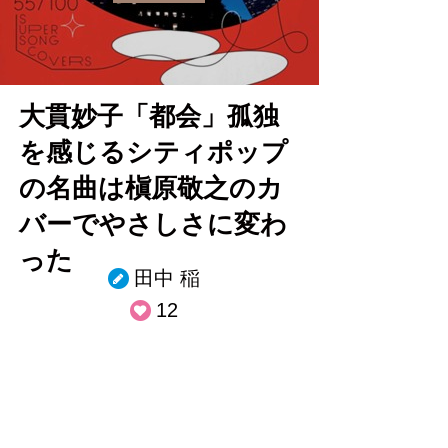
大貫妙子「都会」孤独
を感じるシティポップ
の名曲は槇原敬之のカ
バーでやさしさに変わ
った
田中 稲
12