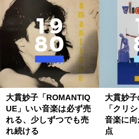
1
9
8
0
大貫妙子「ROMANTIQ
大貫妙子
UE」いい音楽は必ず売
「クリシ
れる、少しずつでも売
音楽に向
れ続ける
点