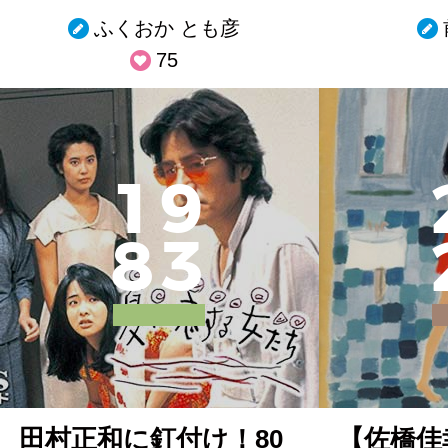
ふくおか とも彦
75
1
9
8
3
田村正和に釘付け！80
【佐橋佳