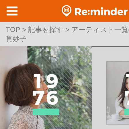
TOP
TOP > 記事を探す > アーティスト一覧(邦
>
記事を探す
>
アーティスト一覧(邦
貫妙子
貫妙子
1
9
7
6