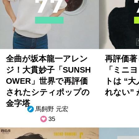
7
7
全曲が坂本龍一アレン
再評価著
ジ！大貫妙子「SUNSH
「ミニヨ
OWER」世界で再評価
トは “
されたシティポップの
れない”
金字塔
馬飼野 元宏
35