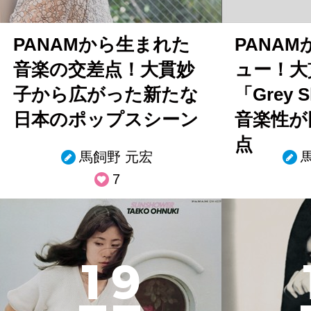
PANAMから生まれた
PANA
音楽の交差点！大貫妙
ュー！大
子から広がった新たな
「Grey 
日本のポップスシーン
音楽性が
点
馬飼野 元宏
7
1
9