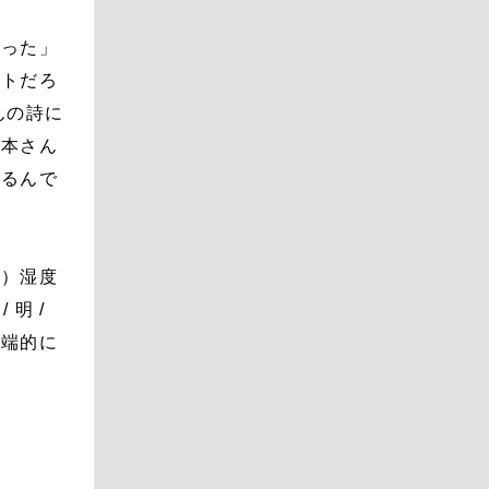
なった」
ットだろ
んの詩に
松本さん
くるんで
な）湿度
明 /
。端的に