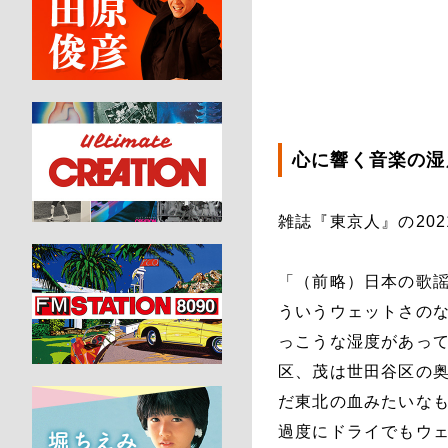
心に響く音楽の湿
雑誌『東京人』の20
「（前略）日本の歌謡
ういうウェットさの
っこうな湿度があっ
区、茂は世田谷区の
だ東北の血みたいな
過度にドライでもウ