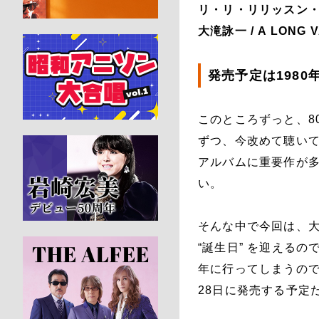
リ・リ・リリッスン・エ
大滝詠一 / A LONG 
発売予定は198
このところずっと、8
ずつ、今改めて聴いて
アルバムに重要作が多
い。
そんな中で今回は、大瀧
“誕生日” を迎える
年に行ってしまうので
28日に発売する予定