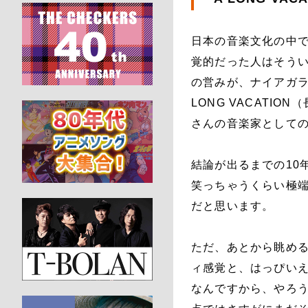
日本の音楽文化の中
覚的だった人はそうい
の営みが、ナイアガラ
LONG VACATI
さんの音楽家としての
結論が出るまでの10
笑っちゃうくらい極
だと思います。
ただ、あとから眺め
ィ感覚と、はっぴいえ
なんですから、やろう