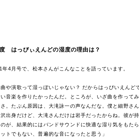
度 はっぴぃえんどの湿度の理由は？
21年4月号で、松本さんがこんなことを語っています。
曲や演歌って湿っぽいじゃない？ だからはっぴいえんど
ない音楽を作りたかったんだ。ところが、いざ曲を作って
てさ。たぶん原因は、大滝詠一の声なんだな。僕と細野さ
奥沢出身だけど、大滝さんだけは岩手だったからね。彼が
ものが、結果的にはバンドサウンドに快適な湿り気をもた
ェットでもない、普遍的な音になったと思う」