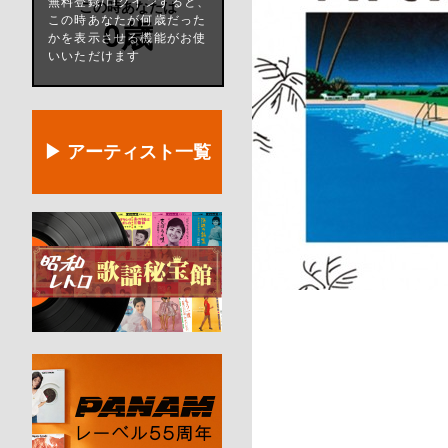
無料登録/ログインすると、
この時あなたは
この時あなたが何歳だった
0歳
かを表示させる機能がお使
いいただけます
▶ アーティスト一覧