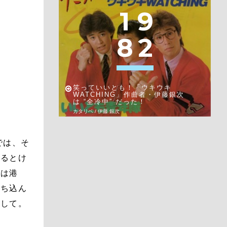
1
9
8
2
笑っていいとも！「ウキウキ
WATCHING」作曲者・伊藤銀次
は “全冷中” だった！
カタリベ / 伊藤 銀次
では、そ
みるとけ
んは港
持ち込ん
らして。