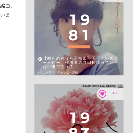
、編曲、
1
9
ていま
8
1
【昭和の春うた】松田聖子「赤いスイ
ートピー」作曲者の呉田軽穂っていっ
たい誰だろう？
カタリベ / チャッピー加藤
53
1
9