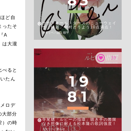
8
3
んほど自
サザンオールスターズのニューウェイ
まったそ
ヴ「綺麗」中村とうよう10点満点！
カタリベ / 山口 順平
『A
V』は大瀧
39
比べると
1
9
抜いたん
8
1
のメロデ
の大部分
寺尾聰「ルビーの指環」聴き手の際限
2）の時
なき想像に耐える松本隆の歌詞強度！
カタリベ / 郷ルネ