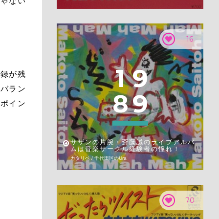
じゃない
16
1
9
語録が残
かバラン
8
9
ーポイン
サザンの片腕・斎藤誠のライブアルバ
ムは音楽サークル経験者の憧れ！
カタリベ / 千代田区のUra
70