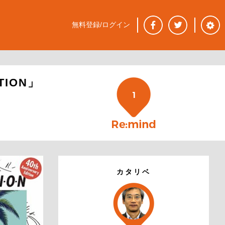
無料登録/ログイン
ION」
1
カタリベ