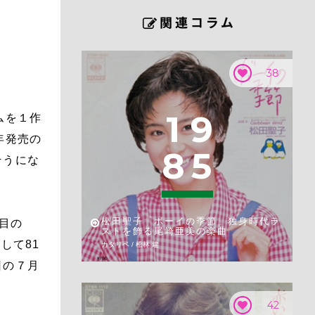
38
1
9
ムを１作
年発売の
8
5
そうにな
松田聖子「ボーイの季節」独身時代ラ
回目の
ストを飾る尾崎亜美の楽曲
して81
カタリベ / 松林 建
日の７月
42