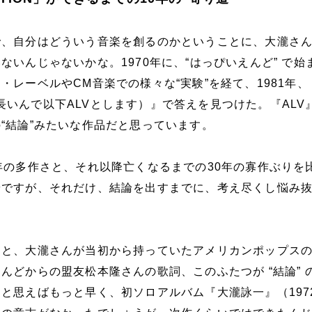
で、自分はどういう音楽を創るのかということに、大瀧さ
ないんじゃないかな。1970年に、“はっぴいえんど” で始
・レーベルやCM音楽での様々な“実験”を経て、1981年、
ON（長いんで以下ALVとします）』で答えを見つけた。『AL
“結論”みたいな作品だと思っています。
年の多作さと、それ以降亡くなるまでの30年の寡作ぶりを
端ですが、それだけ、結論を出すまでに、考え尽くし悩み
ると、大瀧さんが当初から持っていたアメリカンポップス
んどからの盟友松本隆さんの歌詞、このふたつが “結論” 
と思えばもっと早く、初ソロアルバム『大瀧詠一』（197