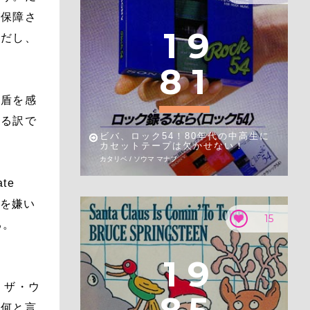
が保障さ
1
9
難だし、
8
1
矛盾を感
いる訳で
ビバ、ロック54！80年代の中高生に
カセットテープは欠かせない！
カタリベ / ソウマ マナブ
te
クを嫌い
15
る。
1
9
」、ザ・ウ
は何と言