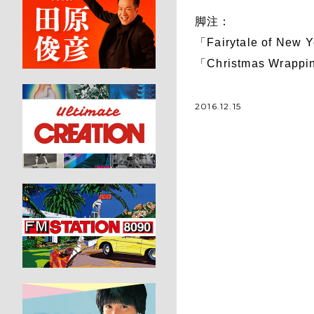
脚注：
「Fairytale of N
「Christmas Wra
2016.12.15