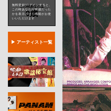
無料登録/ログインすると、
この時あなたは
この時あなたが何歳だった
0歳
かを表示させる機能がお使
いいただけます
▶ アーティスト一覧