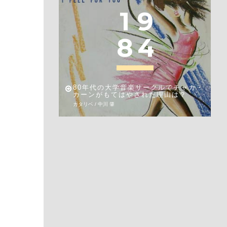
1
9
8
4
80年代の大学音楽サークルでチャカ・
カーンがもてはやされた理由は？
カタリベ / 中川 肇