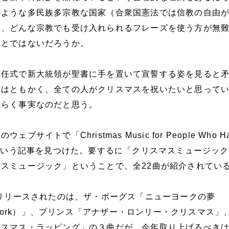
のような多民族多宗教な国家（合衆国憲法では信教の自由
は、どんな宗教でも受け入れられるフレーズを使う方が無
ことではないだろうか。
就任式で新大統領が聖書に手を置いて宣誓する姿を見ると
れはともかく、全ての人がクリスマスを祝いたいと思って
恐らく事実なのだと思う。
サイトで「Christmas Music for People Who Ha
usic」という記事を見つけた。要するに「クリスマスミュージッ
スミュージック」ということで、全22曲が紹介されてい
にリリースされたのは、ザ・ポーグス「ニューヨークの夢
f New York）」、プリンス「アナザー・ロンリー・クリスマス
リスマス・ラッピング」の３曲だが、今年取り上げるべき