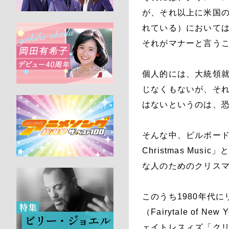
が、それ以上に米国
れている）において
それがマナーと言う
個人的には、大統領
じなくもないが、そ
はないというのは、
そんな中、ビルボードのウェブ
Christmas M
な人のためのクリスマ
このうち1980年代
（Fairytale o
ェイトレスィズ「ク