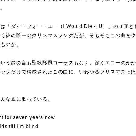
う。
「ダイ・フォー・ユー（I Would Die 4 U）」のＢ面
らく彼の唯一のクリスマスソングだが、そもそもこの曲を
いものか。
という鈴の音も聖歌隊風コーラスもなく、深くエコーのか
バックだけで構成されたこの曲に、いわゆるクリスマスっ
こんな風に歌っている。
ht for seven years now
is till I'm blind