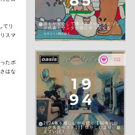
8
5
誰もが安心して聴けるクリスマスソン
としてリ
グ代表！サンタが街にやってくる
カタリベ / 時の旅人
クリスマ
102
かったボ
ぽさはな
1
9
9
4
2024年を感じながら聴く【90年代ロ
ック名盤ベスト10】懐かしむより、超
えていけ！