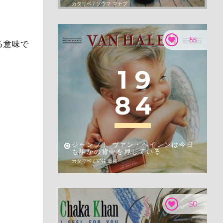
カタリベ / ソウマ マナブ
。
55
る意味で
1
9
8
4
ジャンプ！ ヴァン・ヘイレンは今日
も誰かの背中を押している
カタリベ / 宮井 章裕
50