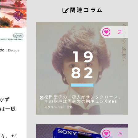
51
1
9
oto：
Discogs
8
2
松田聖子の「恋人がサンタクロース」
書かず
その歌声は等身大の胸キュンXmas
カタリベ / 稲田 雪路
国では一般
25
ろう。だ