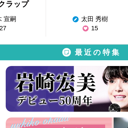
クラップ
木 宣嗣
太田 秀樹
27
15
最近の特集