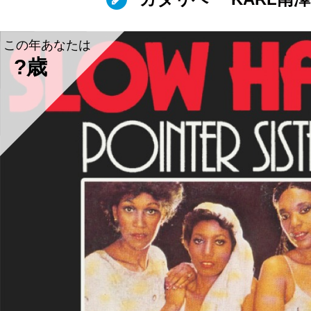
この年あなたは
?歳