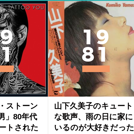
9
1
9
1
8
1
・ストーン
山下久美子のキュート
男」80年代
な歌声、雨の日に家に
ートされた
いるのが大好きだっ