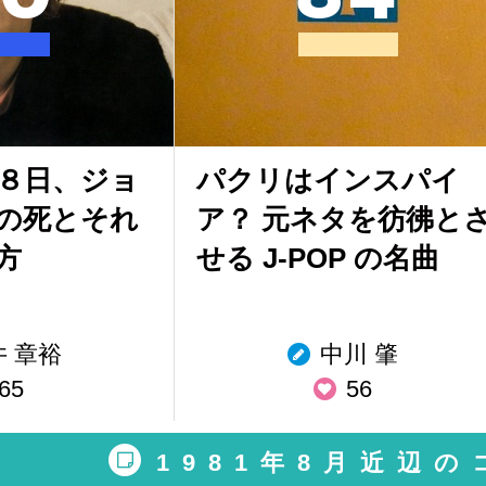
2月８日、ジョ
パクリはインスパイ
の死とそれ
ア？ 元ネタを彷彿と
方
せる J-POP の名曲
井 章裕
中川 肇
65
56
1981年8月近辺