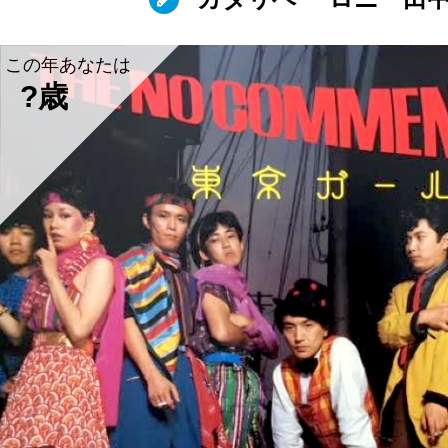
この年あなたは
?歳