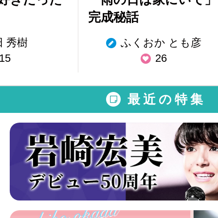
完成秘話
田 秀樹
ふくおか とも彦
15
26
最近の特集