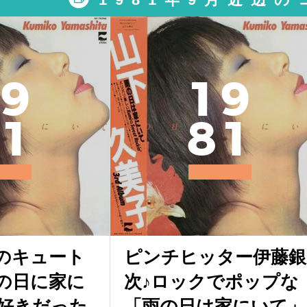
9
1
9
1
8
1
のキュート
ピンチヒッター伊藤銀
の日に家に
次♪ロックでポップな
好きだった
「雨の日は家にいて」