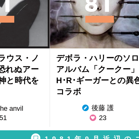
1
8
1
ラウス・ノ
デボラ・ハリーのソ
恐れぬアー
アルバム「クークー」
神と時代を
H･R･ギーガーとの異
コラボ
後藤 護
he anvil
51
23
1981年9月近辺