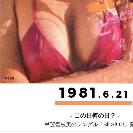
1981
.6.21
- この日何の日？ -
甲斐智枝美のシングル「Si! Si! C!