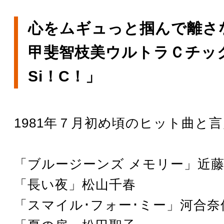
心をムギュっと掴んで離さ
甲斐智枝美ウルトラＣチック
Si！C！」
1981年７月初め頃のヒット曲と
「ブルージーンズ メモリー」近
「長い夜」松山千春
「スマイル･フォー･ミー」河合奈