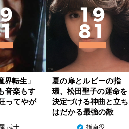
9
1
9
1
8
1
魔界転生」
夏の扉とルビーの指
も音楽もす
環、松田聖子の運命を
狂ってやが
決定づける神曲と立ち
はだかる最強の敵
屋 武士
指南役