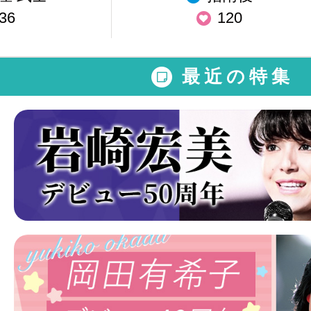
36
120
最近の特集