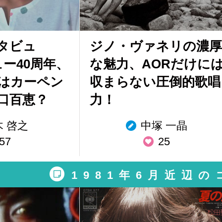
タビュ
ジノ・ヴァネリの濃厚
ュー40周年、
な魅力、AORだけに
はカーペン
収まらない圧倒的歌唱
口百恵？
力！
木 啓之
中塚 一晶
57
25
1981年6月近辺