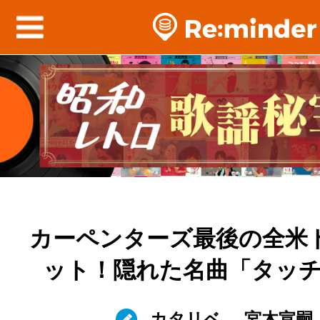
カーペンターズ最後の全米ト
ット！隠れた名曲「タッ
カタリベ
宮木宣嗣