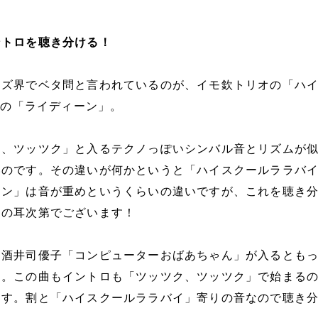
ントロを聴き分ける！
イズ界でベタ問と言われているのが、イモ欽トリオの「ハ
O の「ライディーン」。
ク、ツッツク」と入るテクノっぽいシンバル音とリズムが
いのです。その違いが何かというと「ハイスクールララバ
ーン」は音が重めというくらいの違いですが、これを聴き
たの耳次第でございます！
に酒井司優子「コンピューターおばあちゃん」が入るとも
す。この曲もイントロも「ツッツク、ツッツク」で始まる
ます。割と「ハイスクールララバイ」寄りの音なので聴き