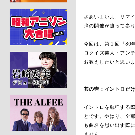
さあいよいよ、リマ
弾の開催が迫って参
今回は、第１回『80
ロクイズ芸人・アン
お教えしたいと思い
其の壱：イントロだ
イントロを勉強する
とです。やはり、全
も曲名を思い出す際
ません。