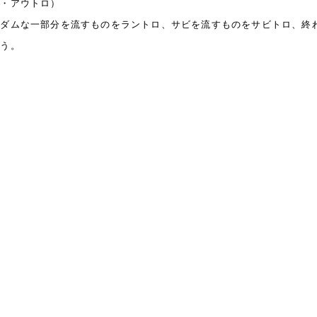
ロ・アウトロ）
ンダムな一部分を流すものをラントロ、サビを流すものをサビトロ、終
言う。