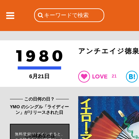
アンチエイジ徳泉
6月21日
21
この日何の日？
YMO のシングル「ライディー
ン」がリリースされた日
無料登録/ログインすると、
この時あなたは