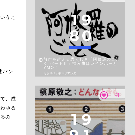
1
9
というこ
。
8
0
前作を超える恐ろしさ「阿修羅のごと
く パートⅡ」挿入曲はレインボーと
YMO！
斐バン
カタリベ / 平マリアンヌ
41
して、成
いわゆる
1
9
あるの