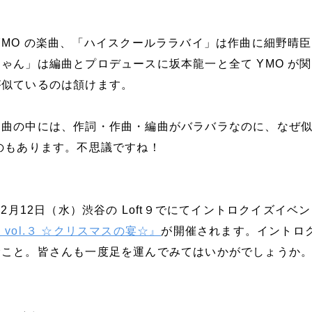
。
YMO の楽曲、「ハイスクールララバイ」は作曲に細野晴
ゃん」は編曲とプロデュースに坂本龍一と全て YMO が
が似ているのは頷けます。
な曲の中には、作詞・作曲・編曲がバラバラなのに、なぜ
のもあります。不思議ですね！
12月12日（水）渋谷の Loft９でにてイントロクイズイベ
vol.３ ☆クリスマスの宴☆』
が開催されます。イントロ
むこと。皆さんも一度足を運んでみてはいかがでしょうか