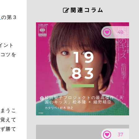
』
の第３
48
イント
1
9
のコツを
8
3
松田聖子プロジェクトの最高傑作「天
国のキッス」松本隆 × 細野晴臣
カタリベ / 鈴木 啓之
しまうこ
け覚えて
まず勝て
37