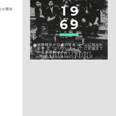
1
9
わり部分
6
9
細野晴臣が日本の音楽シーンに与えた
影響 ② “はっぴいえんど” に至るまで
の音楽活動は？
カタリベ / ガモウ ユウイチ