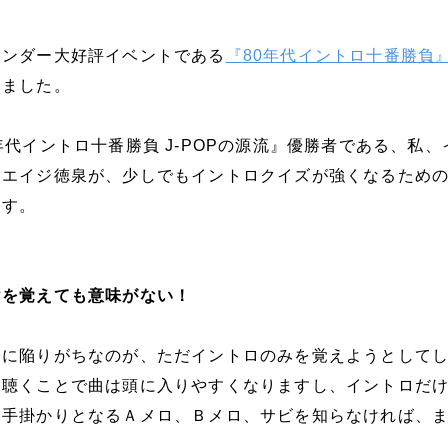
インダー大好評イベントである
『80年代イントロ十番勝負
りました。
年代イントロ十番勝負 J-POPの源流』優勝者である、私、
チエイジ徳泉が、少しでもイントロクイズが強くなるため
ます。
けを覚えても意味がない！
際に陥りがちなのが、ただイントロのみを覚えようとして
部聴くことで曲は頭に入りやすくなりますし、イントロだ
に手掛かりとなるＡメロ、Ｂメロ、サビを知らなければ、