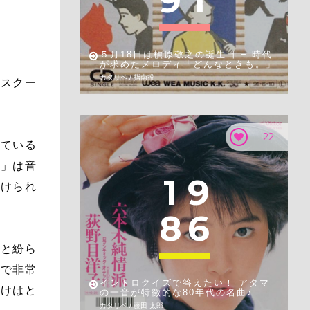
9
1
５月18日は槇原敬之の誕生日 − 時代
が求めたメロディ「どんなときも。」
カタリベ / 指南役
イスクー
22
似ている
イ」は音
1
9
分けられ
8
6
っと紛ら
ので非常
イントロクイズで答えたい！ アタマ
分けはと
の一音が特徴的な80年代の名曲♪
カタリベ / 藤田 太郎