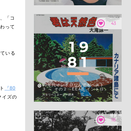
臣、「コ
43
関わって
1
9
似ている
8
1
80年代イントロなんでもベスト
ント
『80
３ ～ その２「EEAB イントロ」
カタリベ / スージー鈴木
クイズの
。
18