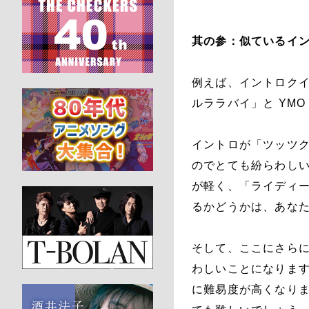
其の参：似ているイ
例えば、イントロク
ルララバイ」と YM
イントロが「ツッツ
のでとても紛らわし
が軽く、「ライディ
るかどうかは、あな
そして、ここにさら
わしいことになりま
に難易度が高くなり