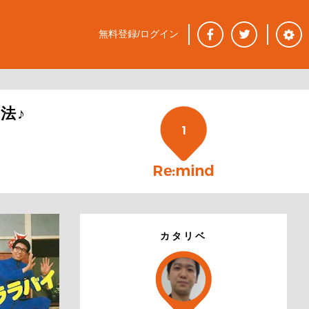
無料登録/ログイン
法♪
1
カタリベ