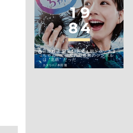
1
9
8
4
三陸鉄道 開業40周年！朝ドラ「あま
ちゃん」で描かれた復興のシンボル
は “北鉄” だった
カタリベ / 本田 隆