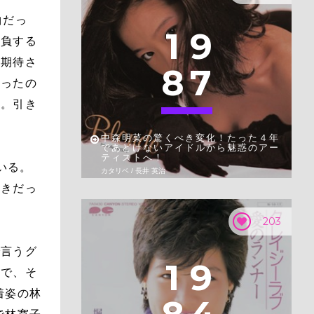
曲だっ
1
9
勝負する
て期待さ
8
7
なったの
い。引き
中森明菜の驚くべき変化！たった４年
であどけないアイドルから魅惑のアー
ティストへ！
いる。
カタリベ / 長井 英治
好きだっ
203
で言うグ
1
9
ので、そ
着姿の林