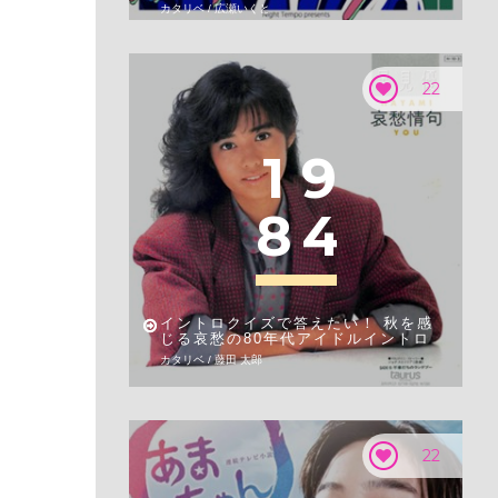
カタリベ / 広瀬いくと
22
1
9
8
4
イントロクイズで答えたい！ 秋を感
じる哀愁の80年代アイドルイントロ
カタリベ / 藤田 太郎
22