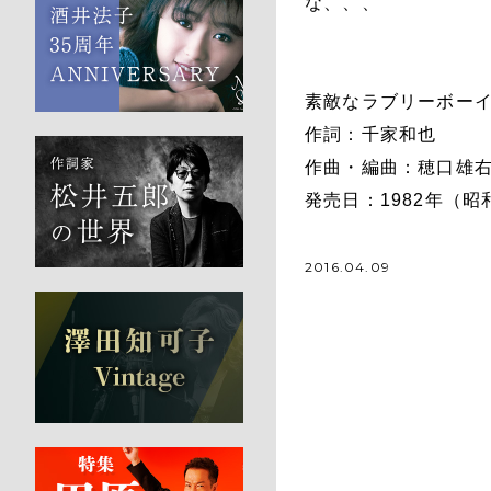
な、、、
素敵なラブリーボーイ 
作詞：千家和也
作曲・編曲：穂口雄
発売日：1982年（昭
2016.04.09