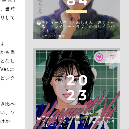
8
4
で林寛子
は、当時
たりして
デビュー３年目の堀ちえみ、燃えさか
る「クレイジー・ラブ」の強烈インパ
クト！
カタリベ / 臼井 孝
ひょ
しかも当
72
おとなし
er.に
2
0
はピンク
2
3
聴き比べ
ない、ソ
アーティスト早見優！フューチャー・
だけか
ファンクの名匠 Night Tempo とコラ
ボレーション