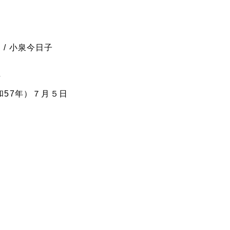
/ 小泉今日子
右
和57年）７月５日