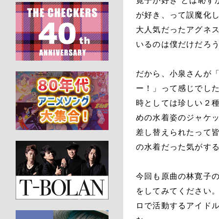
寛子が好き”とは恥ず
が好き、って誤魔化
大人気だったアグネ
いるのは僕だけだろ
だから、小泉さんが
ー！」って感じでし
時としては珍しい２
めの水着姿のジャケッ
差し替えられたって
の水着だった気がす
今回も原曲の林寛子
をしてみてください
ロで活動するアイド