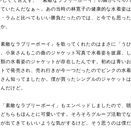
かしくて言えず、「素敵なラブリーボーイ」の曲がいいの
していたんだなぁ～。あの当時の林寛子の健康的な水着姿
ス・ラムと比べてもいい勝負だったのでは、と今でも思っ
うか。
「素敵なラブリーボーイ」を歌ってくれたのはまさに「う
た。小泉さんもこの曲のジャケット写真で水着姿を披露。
種類の水着姿のジャケットが存在したんです。初めは青い
トで発売され、売れ行きが今一つだったのでピンクの水着V
皆さん知ってましたか。僕が買ったシングルのジャケット
るんだけど。
の「素敵なラブリーボーイ」もエンベッドしましたので、
。どちらもほんとに可愛いです。そろそろグループ活動で
ルが出てきてもいいような気がするけど、そう思うのは僕