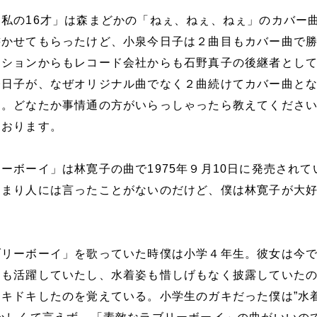
私の16才」は森まどかの「ねぇ、ねぇ、ねぇ」のカバー
書かせてもらったけど、小泉今日子は２曲目もカバー曲で
クションからもレコード会社からも石野真子の後継者とし
今日子が、なぜオリジナル曲でなく２曲続けてカバー曲と
す。どなたか事情通の方がいらっしゃったら教えてくださ
ております。
ーボーイ」は林寛子の曲で1975年９月10日に発売されて
あまり人には言ったことがないのだけど、僕は林寛子が大
ブリーボーイ」を歌っていた時僕は小学４年生。彼女は今
ても活躍していたし、水着姿も惜しげもなく披露していた
キドキしたのを覚えている。小学生のガキだった僕は”水