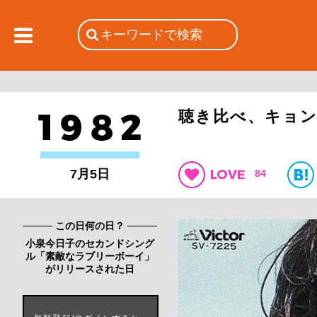
聴き比べ、キョ
7月5日
84
この日何の日？
小泉今日子のセカンドシング
ル「素敵なラブリーボーイ」
がリリースされた日