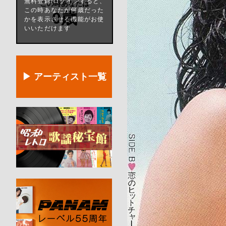
無料登録/ログインすると、
この時あなたは
この時あなたが何歳だった
0歳
かを表示させる機能がお使
いいただけます
▶ アーティスト一覧