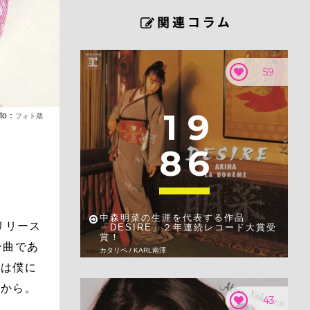
59
1
9
oto：
フォト蔵
8
6
中森明菜の生涯を代表する作品
リリース
「DESIRE」２年連続レコード大賞受
賞！
ー曲であ
カタリベ / KARL南澤
」は僕に
だから。
43