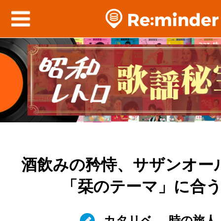
酒飲みの矜恃、サザンオー
「栞のテーマ」に合
カタリベ
時の旅人