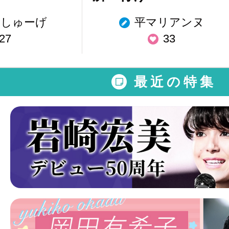
しゅーげ
平マリアンヌ
27
33
最近の特集