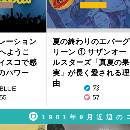
レーション
夏の終わりのエバーグ
へようこ
リーン ① サザンオー
ィスコで感
ルスターズ「真夏の果
のパワー
実」が長く愛される理
由
彩
 BLUE
55
57
1981年9月近辺