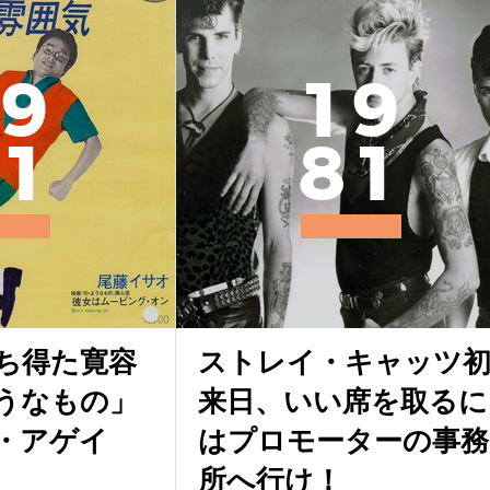
9
1
9
1
8
1
持ち得た寛容
ストレイ・キャッツ
うなもの」
来日、いい席を取るに
・アゲイ
はプロモーターの事務
所へ行け！