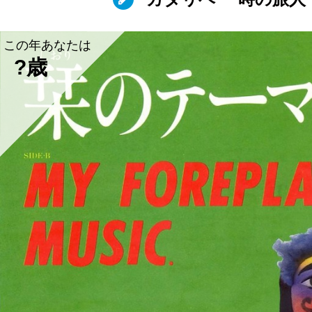
この年あなたは
?歳