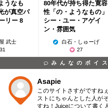
ようなも
80年代が持ち得た寛容
光が真空パ
性「の・ようなもの」
ーリー 8
シー・ユー・アゲイ
ン・雰囲気
屋 武士
白石・しゅーげ
31
27
みんなのボイ
Asapie
このサイトさすがですね
ストにちゃんとした人が
すね！Juiceについて書