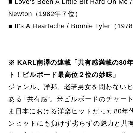
■ Love’s Been A Little Bit Hard On Me /
Newton（1982年７位）
■ It’s A Heartache / Bonnie Tyler（
※ KARL南澤の連載「共有感満載の80
ト！ビルボード最高位２位の妙味」
ジャンル、洋邦、老若男女を問わない
ある ‟共有感”。米ビルボードのチャー
ま日本における洋楽ヒットだった80年
ンヒットにも負けず劣らずの魅力と共