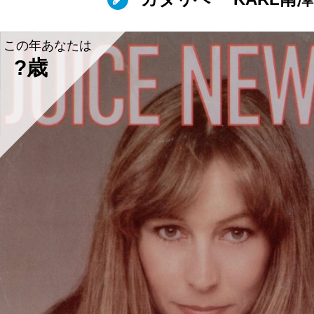
この年あなたは
?歳