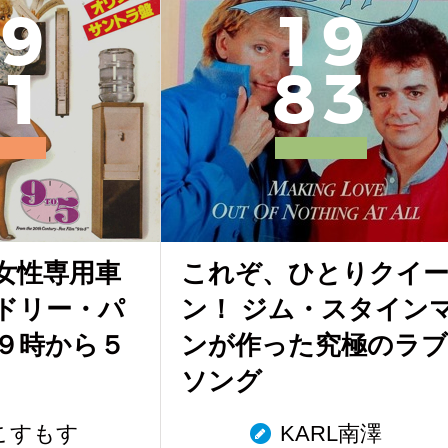
9
1
9
1
8
3
女性専用車
これぞ、ひとりクイ
ドリー・パ
ン！ ジム・スタイン
９時から５
ンが作った究極のラブ
ソング
こすもす
KARL南澤