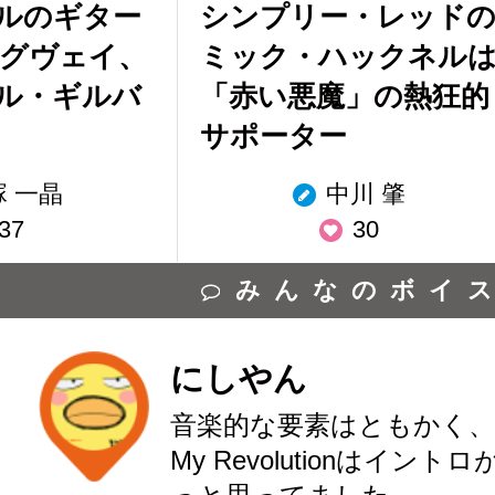
タルのギター
シンプリー・レッド
ングヴェイ、
ミック・ハックネル
ル・ギルバ
「赤い悪魔」の熱狂的
サポーター
塚 一晶
中川 肇
37
30
みんなのボイ
にしやん
音楽的な要素はともかく、
My Revolutionはイン