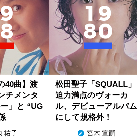
9
1
9
8
8
0
の40曲】渡
松田聖子「SQUALL」
ンチメンタ
迫力満点のヴォーカ
ー」と “UG
ル、デビューアルバ
関係
にして規格外！
地 祐子
宮木 宣嗣