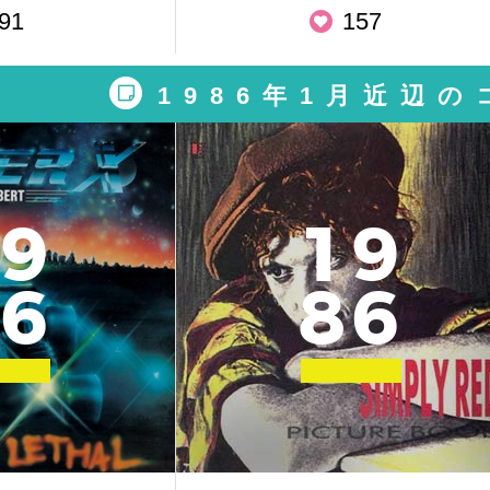
91
157
1986年1月近辺
9
1
9
6
8
6