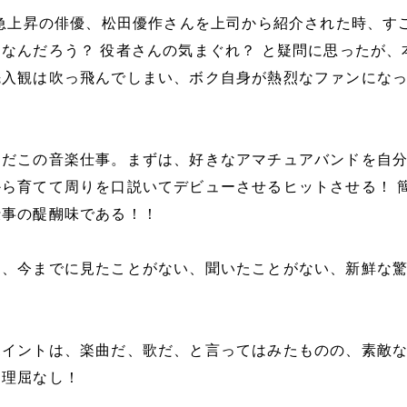
気急上昇の俳優、松田優作さんを上司から紹介された時、す
なんだろう？ 役者さんの気まぐれ？ と疑問に思ったが、
先入観は吹っ飛んでしまい、ボク自身が熱烈なファンにな
んだこの音楽仕事。まずは、好きなアマチュアバンドを自
ら育てて周りを口説いてデビューさせるヒットさせる！ 
仕事の醍醐味である！！
も、今までに見たことがない、聞いたことがない、新鮮な
ポイントは、楽曲だ、歌だ、と言ってはみたものの、素敵
は理屈なし！