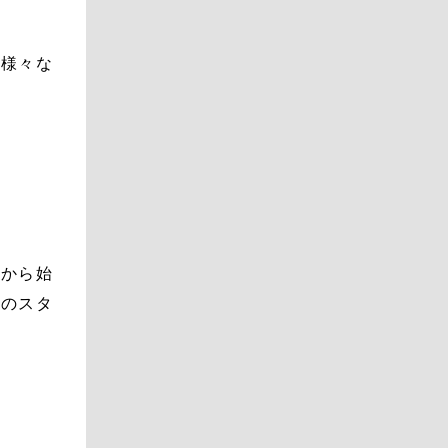
、様々な
…
こから始
事のスタ