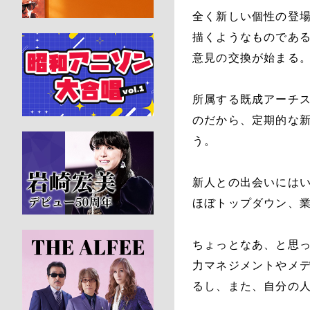
全く新しい個性の登
描くようなものであ
意見の交換が始まる
所属する既成アーチ
のだから、定期的な
う。
新人との出会いには
ほぼトップダウン、
ちょっとなあ、と思
力マネジメントやメ
るし、また、自分の