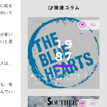
紙に絵を
気付いて
192
とが多い
1
9
いいと思
8
7
新人は、
ブルーハーツはいまも目の前。あきら
めるなんて死ぬまでないから
カタリベ / 田中 泰延
かも、有
読んでい
38