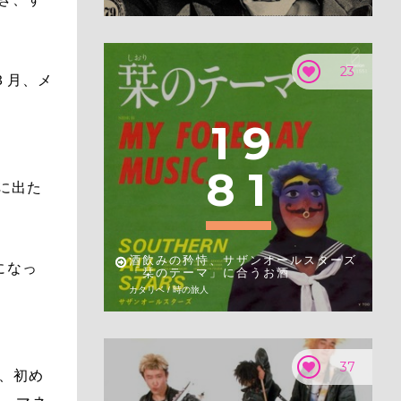
23
３月、メ
1
9
8
1
に出た
酒飲みの矜恃、サザンオールスターズ
になっ
「栞のテーマ」に合うお酒
カタリベ / 時の旅人
37
然、初め