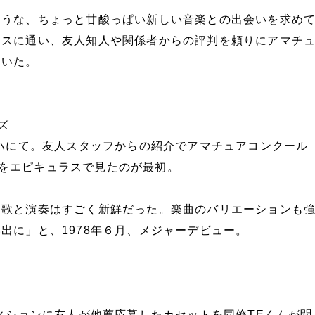
ような、ちょっと甘酸っぱい新しい音楽との出会いを求め
ウスに通い、友人知人や関係者からの評判を頼りにアマチ
ていた。
ズ
マハにて。友人スタッフからの紹介でアマチュアコンクール
』予選をエピキュラスで見たのが最初。
る歌と演奏はすごく新鮮だった。楽曲のバリエーションも
出に」と、1978年６月、メジャーデビュー。
ディションに友人が他薦応募したカセットを同僚TEくんが聞