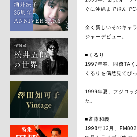
ぐに沖縄まで飛んでC
全く新しいそのキャラ
ジャーデビュー。
■くるり
1997年春、同僚T
くるりを偶然見てび
1999年夏、フジロ
た。
■斉藤和義
1998年12月、F