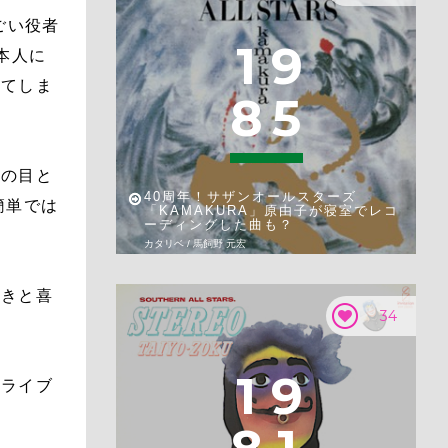
ごい役者
1
9
本人に
ってしま
8
5
分の目と
40周年！サザンオールスターズ
簡単では
「KAMAKURA」原由子が寝室でレコ
ーディングした曲も？
カタリベ / 馬飼野 元宏
驚きと喜
34
1
9
なライブ