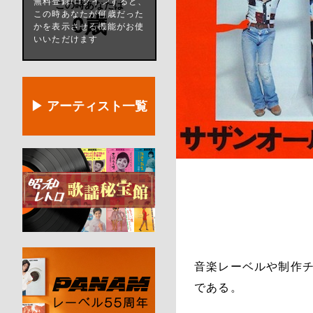
無料登録/ログインすると、
この時あなたは
この時あなたが何歳だった
0歳
かを表示させる機能がお使
いいただけます
▶ アーティスト一覧
音楽レーベルや制作
である。