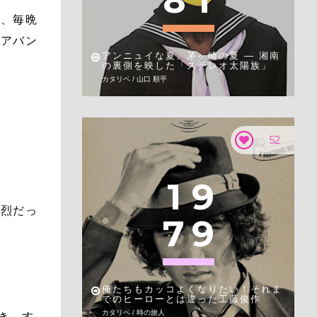
8
1
て、毎晩
ュアバン
アンニュイな夏、茅ヶ崎の夏 — 湘南
の裏側を映した「ステレオ太陽族」
カタリベ / 山口 順平
52
1
9
強烈だっ
7
9
俺たちもカッコよくなりたい！それま
でのヒーローとは違った工藤俊作
カタリベ / 時の旅人
き、す