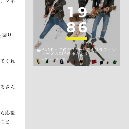
然、マネ
1
9
8
6
を回り、
PUNKって何だ？ その答えはラフィン
ノーズのDIY精神にあり
カタリベ / 本田 隆
してくれ
げるさん
から応援
たこと