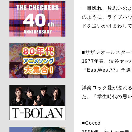
一目惚れ、片思いの
のように、ライブハ
ドを追いかけまわし
■サザンオールスター
1977年春、渋谷ヤ
『EastWest77
洋楽ロック愛が溢れ
た。「学生時代の思い
■Cocco
1995年、新人オー