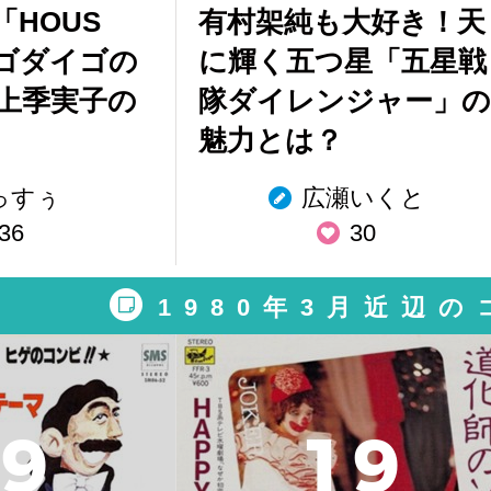
HOUS
有村架純も大好き！天
」ゴダイゴの
に輝く五つ星「五星戦
上季実子の
隊ダイレンジャー」の
魅力とは？
っすぅ
広瀬いくと
36
30
1980年3月近辺
9
1
9