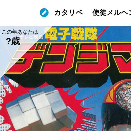
カタリベ
使徒メルヘ
この年あなたは
?歳