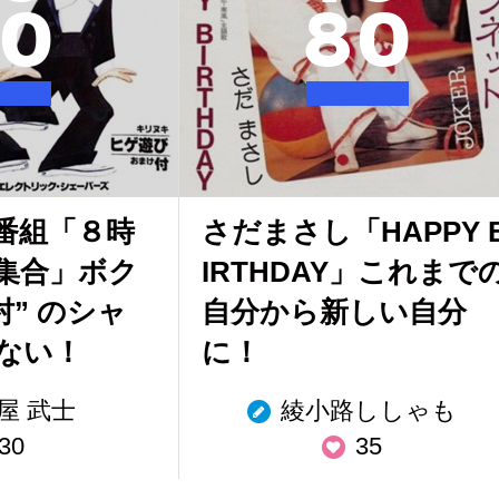
0
8
0
番組「８時
さだまさし「HAPPY 
集合」ボク
IRTHDAY」これまで
村” のシャ
自分から新しい自分
ない！
に！
屋 武士
綾小路ししゃも
30
35