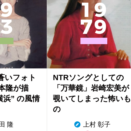
9
1
9
3
7
9
蒼いフォト
NTRソングとしての
本隆が描
「万華鏡」岩崎宏美が
横浜” の風情
覗いてしまった怖い
の
田 隆
上村 彰子