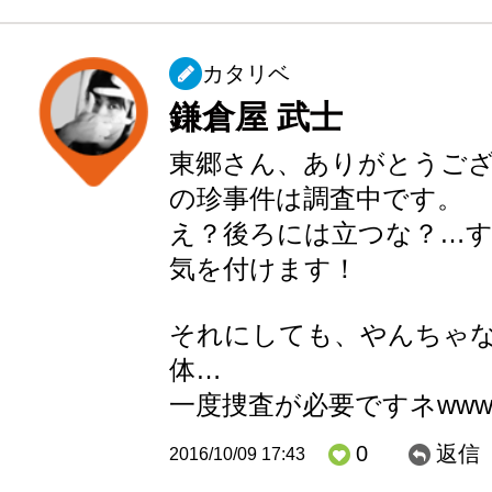
カタリベ
鎌倉屋 武士
東郷さん、ありがとうご
の珍事件は調査中です。
え？後ろには立つな？…
気を付けます！
それにしても、やんちゃ
体…
一度捜査が必要ですネww
0
返信
2016/10/09 17:43