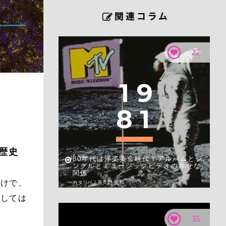
22
1
9
8
1
歴史
80年代は洋楽黄金時代！アルバムとシ
ングルとミュージックビデオの幸せな
関係
だけで、
カタリベ / 喜久野 俊和
としては
35