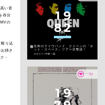
、高い音
1
9
を存分
MVの
8
2
に殴り込
生粋のライヴバンド、クイーンの「ホ
ット・スペース」ツアー目撃談！
のお姉さ
カタリベ / 中塚 一晶
イク・
34
1
9