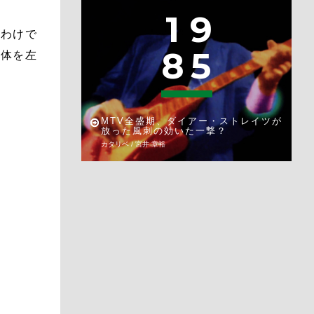
1
9
るわけで
8
5
だ体を左
MTV全盛期、ダイアー・ストレイツが
放った風刺の効いた一撃？
カタリベ / 宮井 章裕