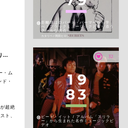
7
9
距離感はロバート・パーマーから学
べ！ブラックミュージックと寄り添う
クールな視点
カタリベ / 岡田ヒロシ
り…
32
ー・ム
1
9
ンド・
8
3
れが超絶
リスト、
ビート・イット / アルバム「スリラ
ー」から生まれた名作ミュージックビ
デオ