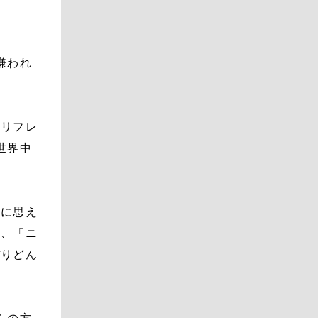
嫌われ
・リフレ
世界中
。
うに思え
を、「ニ
ぴりどん