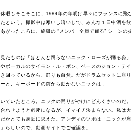
休暇もそこそこに、1984年の年明け早々にフランスに飛
ったという。撮影中は寒いし暗いしで、みんな１日中酒を
あがったころに、終盤の “メンバー全員で踊る” シーンの
が見たものは「ほとんど踊らないニック・ローズが踊る姿
ィやボーカルのサイモン・ル・ボン、ベースのジョン・テ
動き回っているから、踊りも自然。だがドラムセットに座
ラーと、キーボードの前から動かないニックは…
づいていたところ。ニックの踊りがやけにどんくさいのだ
を合わせようと必死になるが、イマイチ決まらない。私は
何だかとても身近に思えた。アンディのツボは「ニックが
ろ」らしいので、動画サイトでご確認を。