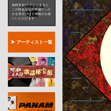
無料登録/ログインすると、
この時あなたは
この時あなたが何歳だった
0歳
かを表示させる機能がお使
いいただけます
▶ アーティスト一覧