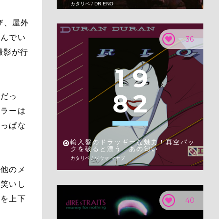
カタリベ / DR.ENO
び、屋外
飲んでい
36
撮影が行
1
9
8
2
」だっ
イラーは
りっぱな
輸入盤のドラッギーな魅力！真空パッ
クを破ると漂う…あの匂い
カタリベ / ソウマ マナブ
。他のメ
大笑いし
肩を上下
40